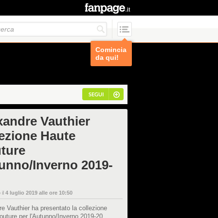
Comincia
da qui!
SEGUI
xandre Vauthier
lezione Haute
ture
unno/Inverno 2019-
 il
4 luglio 2019 alle ore 10:50
e Vauthier ha presentato la collezione
outure per l'Autunno/Inverno 2019-20