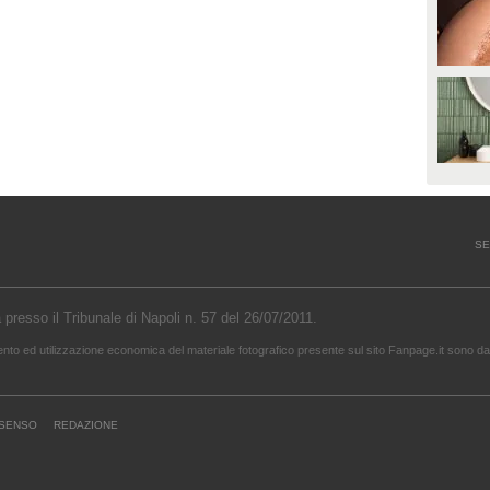
SE
a presso il Tribunale di Napoli n. 57 del 26/07/2011.
mento ed utilizzazione economica del materiale fotografico presente sul sito Fanpage.it sono da 
NSENSO
REDAZIONE