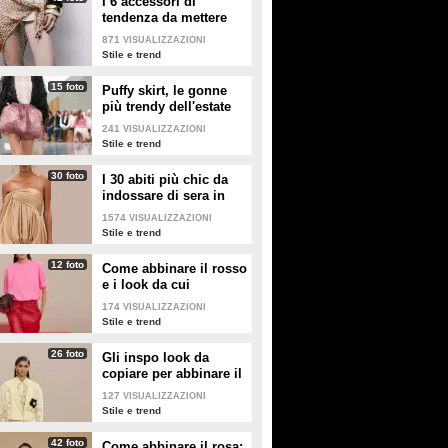
I 6 accessori di
tendenza da mettere
nella valigia dell'estate
871
VISUALIZZAZIONI
2026
Stile e trend
15 foto
Puffy skirt, le gonne
più trendy dell'estate
2026 sono quelle a
241
VISUALIZZAZIONI
palloncino
Stile e trend
30 foto
I 30 abiti più chic da
indossare di sera in
estate
1574
VISUALIZZAZIONI
Stile e trend
12 foto
Come abbinare il rosso
e i look da cui
prendere ispirazione
174
VISUALIZZAZIONI
Stile e trend
26 foto
Gli inspo look da
copiare per abbinare il
giallo
127
VISUALIZZAZIONI
Stile e trend
42 foto
Come abbinare il rosa: