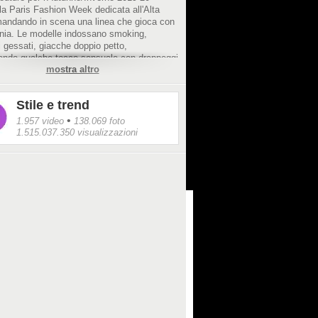
la Paris Fashion Week dedicata all'Alta
andando in scena una linea che gioca con
inia. Le modelle indossano smoking,
 gessati, giacche doppio petto,
endo qualche tocco sensuale con drappeggi
mostra altro
.
Stile e trend
•
1.957 video
138.069 foto
1.515.037.350 visualizzazioni