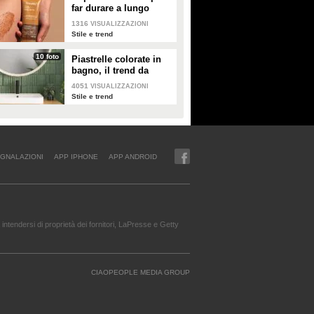
far durare a lungo
l'abbronzatura in estate
1316
VISUALIZZAZIONI
Stile e trend
10 foto
Piastrelle colorate in
bagno, il trend da
seguire in casa
4051
VISUALIZZAZIONI
Stile e trend
GNALAZIONI
APP IPHONE
APP ANDROID
intendersi di proprietà dei fornitori, LaPresse e Getty
CIAOPEOPLE MEDIA GROUP