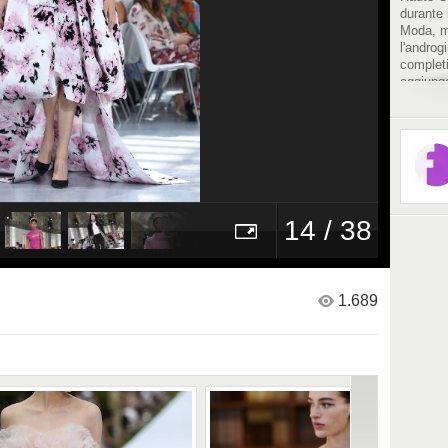
durante 
Moda, m
l'androg
completi
aggiung
e volant
14 / 38
1.689