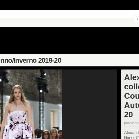
unno/Inverno 2019-20
Ale
col
Cou
Aut
20
pubblicato
Alexandr
Haute C