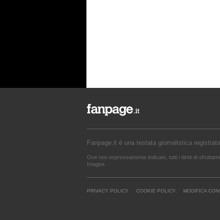
Fanpage.it è una testata giornalistica registrat
Ove non espressamente indicato, tutti i diritti di sfrutta
Images.
PRIVACY POLICY
COOKIE POLICY
MODIFICA CO