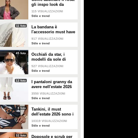
gli inspo look da
copiare
115
VISUALIZZAZIONI
Stile e trend
11 foto
La bandana è
l'accessorio must have
dell'estate 2026: i
917
VISUALIZZAZIONI
modelli di tendenza
Stile e trend
45 foto
Occhiali da star, i
modelli da sole di
tendenza per l'estate
527
VISUALIZZAZIONI
2026
Stile e trend
12 foto
I pantaloni granny da
avere nell'estate 2026
3550
VISUALIZZAZIONI
Stile e trend
8 foto
Tankini, il must
dell'estate 2026 sono i
costumi con la canotta
10319
VISUALIZZAZIONI
Stile e trend
32 foto
Doposole e scrub per