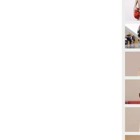
invidia alle colleghe molto più
giovani.