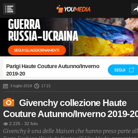
Parigi Haute Couture Autunno/Inverno
SEGUI
2019-20
3 luglio 2019
17:21
Givenchy collezione Haute
Couture Autunno/Inverno 2019-2
2.225
-
32 foto
Givenchy è una delle Maison che hanno preso parte al