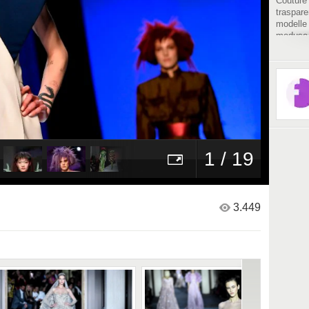
Couture 
traspare
modelle 
meduse,
1 / 19
3.449