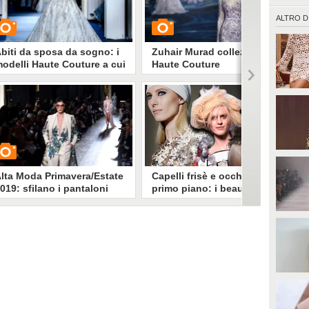
ALTRO D
biti da sposa da sogno: i
Zuhair Murad collezione
odelli Haute Couture a cui
Haute Couture
spirarsi
Primavera/Estate 2019
UARDA
GUARDA
177758
• di
Stile e trend
6040
• di
Stile e trend
lta Moda Primavera/Estate
Capelli frisè e occhi in
019: sfilano i pantaloni
primo piano: i beauty look
outure
della Parigi Haute Couture
Sulle passerelle parigine della
Haute Couture abbiamo visto
sfilare non solo abiti meravigliosi,
UARDA
ma anche beauty look estrosi e
audaci, affiancati da quelli più
98534
• di
Stile e trend
freschi e delicati. Dominano il
rosso e il nero per il trucco, il
volume e l'effetto frisè per i
capelli: scopri tutti i look più belli