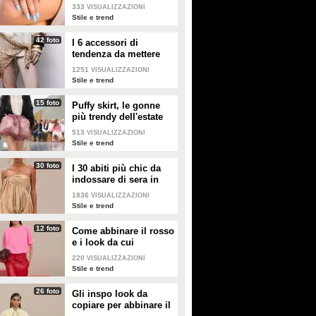
333
VISUALIZZAZIONI
Stile e trend
42 foto
I 6 accessori di
tendenza da mettere
nella valigia dell'estate
1251
VISUALIZZAZIONI
2026
Stile e trend
15 foto
Puffy skirt, le gonne
più trendy dell'estate
2026 sono quelle a
513
VISUALIZZAZIONI
palloncino
Stile e trend
30 foto
I 30 abiti più chic da
indossare di sera in
estate
1836
VISUALIZZAZIONI
Stile e trend
12 foto
Come abbinare il rosso
e i look da cui
prendere ispirazione
220
VISUALIZZAZIONI
Stile e trend
26 foto
Gli inspo look da
copiare per abbinare il