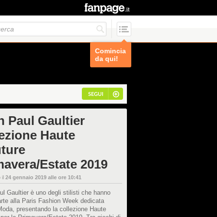
Comincia
da qui!
SEGUI
n Paul Gaultier
lezione Haute
ture
mavera/Estate 2019
 il
24 gennaio 2019 alle ore 10:41
l Gaultier è uno degli stilisti che hanno
rte alla Paris Fashion Week dedicata
 Moda, presentando la collezione Haute