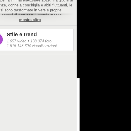
per la Primavera/Estate 2019. Tra giochi di
nze, gonne a conchiglia e abiti fluttuanti, le
si sono trasformate in vere e proprie
 capaci di dominare il mondo marino.
mostra altro
Stile e trend
•
1.957 video
138.074 foto
1.515.143.604 visualizzazioni