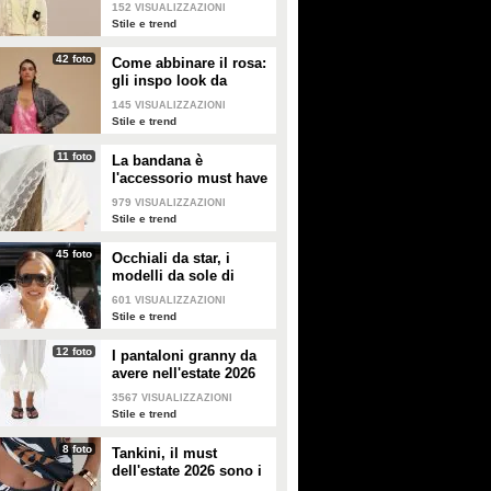
giallo
152
VISUALIZZAZIONI
Stile e trend
42 foto
Come abbinare il rosa:
gli inspo look da
copiare
145
VISUALIZZAZIONI
Stile e trend
11 foto
La bandana è
l'accessorio must have
dell'estate 2026: i
979
VISUALIZZAZIONI
modelli di tendenza
Stile e trend
45 foto
Occhiali da star, i
modelli da sole di
tendenza per l'estate
601
VISUALIZZAZIONI
2026
Stile e trend
12 foto
I pantaloni granny da
avere nell'estate 2026
3567
VISUALIZZAZIONI
Stile e trend
8 foto
Tankini, il must
dell'estate 2026 sono i
costumi con la canotta