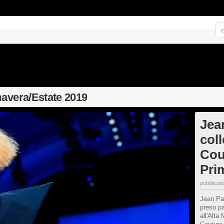
mavera/Estate 2019
Jea
col
Cou
Pri
pubblicato
Jean Pau
preso pa
all'Alta