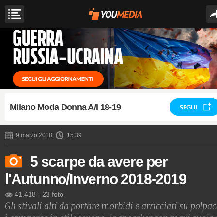
Milano Moda Donna A/I 18-19
SEGUI
9 marzo 2018
15:39
5 scarpe da avere per
l'Autunno/Inverno 2018-2019
41.418
-
23 foto
Gli stivali alti da portare morbidi e arricciati su polpac