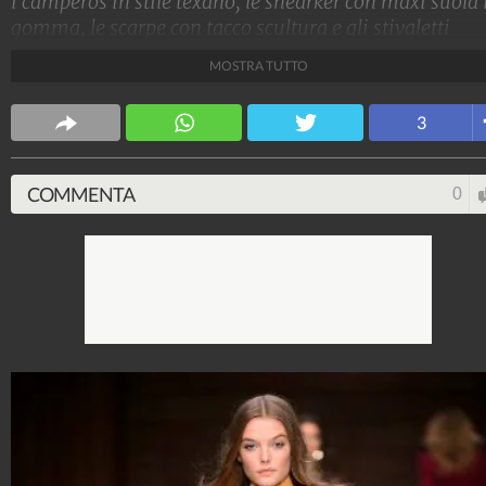
i camperos in stile texano, le snearker con maxi suola 
gomma, le scarpe con tacco scultura e gli stivaletti
calzino, ecco 5 modelli di scarpe che andranno di mod
MOSTRA TUTTO
il prossimo Autunno/Inverno 2018-2019
Stile e trend
3
1.515.006.875
-
1.957 video
-
138.060 foto
COMMENTA
0