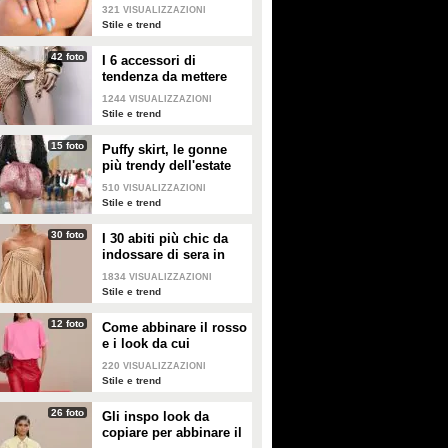
321
VISUALIZZAZIONI
Stile e trend
42 foto
I 6 accessori di
tendenza da mettere
nella valigia dell'estate
1244
VISUALIZZAZIONI
2026
Stile e trend
15 foto
Puffy skirt, le gonne
più trendy dell'estate
2026 sono quelle a
510
VISUALIZZAZIONI
palloncino
Stile e trend
30 foto
I 30 abiti più chic da
indossare di sera in
estate
1834
VISUALIZZAZIONI
Stile e trend
12 foto
Come abbinare il rosso
e i look da cui
prendere ispirazione
220
VISUALIZZAZIONI
Stile e trend
26 foto
Gli inspo look da
copiare per abbinare il