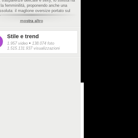
 trasparenze delicate e sexy, lo stilista ha
 la femminilità, proponendo anche una
ssoluta: il maglione oversize portato sul
.
mostra altro
Stile e trend
•
1.957 video
138.074 foto
1.515.131.937 visualizzazioni