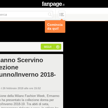
Comincia
da qui!
SEGUI
anno Scervino
lezione
unno/Inverno 2018-
 il
26 febbraio 2018 alle ore 15:52
sione della Milano Fashion Week, Ermanno
 ha presentato la collezione donna per
o/Inverno 2018-19. Tra abiti di seta,