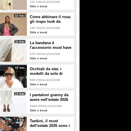
giallo
152
VISUALIZZAZIONI
Stile e trend
42 foto
Come abbinare il rosa:
gli inspo look da
copiare
145
VISUALIZZAZIONI
Stile e trend
11 foto
La bandana è
l'accessorio must have
dell'estate 2026: i
976
VISUALIZZAZIONI
modelli di tendenza
Stile e trend
45 foto
Occhiali da star, i
modelli da sole di
tendenza per l'estate
598
VISUALIZZAZIONI
2026
Stile e trend
12 foto
I pantaloni granny da
avere nell'estate 2026
3564
VISUALIZZAZIONI
Stile e trend
8 foto
Tankini, il must
dell'estate 2026 sono i
costumi con la canotta