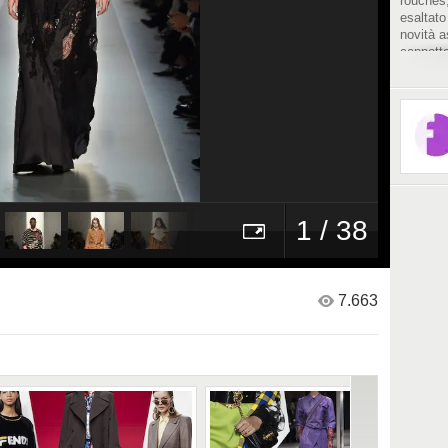
rouches,
esaltato
novità a
cappotto
1 / 38
7.663