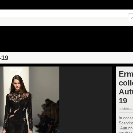
-19
Erm
col
Aut
19
pubblicato
In occa
Scervino
l'Autunn