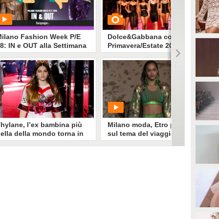
ilano Fashion Week P/E
Dolce&Gabbana collezione
8: IN e OUT alla Settimana
Primavera/Estate 2018
ella Moda
PLAY
GUARDA
1697957
• di
Stile e trend
194938
• di
Stile e trend
hylane, l’ex bambina più
Milano moda, Etro punta
ella della mondo torna in
sul tema del viaggio
asserella per
Dolce&Gabbana
hylane Blondeau, l'ex bambina
PLAY
iù bella del mondo, è tornata a
filare. Ha preso parte al Secret
how organizzato da
99
• di
askanews
olce&Gabbana durante la
ilano Fashion Week, calcando la
asserella in versione principessa
on tanto di corona sul capo.