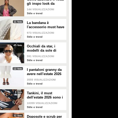
gli inspo look da
copiare
144
VISUALIZZAZIONI
Stile e trend
11 foto
La bandana è
l'accessorio must have
dell'estate 2026: i
973
VISUALIZZAZIONI
modelli di tendenza
Stile e trend
45 foto
Occhiali da star, i
modelli da sole di
tendenza per l'estate
591
VISUALIZZAZIONI
2026
Stile e trend
12 foto
I pantaloni granny da
avere nell'estate 2026
3555
VISUALIZZAZIONI
Stile e trend
8 foto
Tankini, il must
dell'estate 2026 sono i
costumi con la canotta
10359
VISUALIZZAZIONI
Stile e trend
32 foto
Doposole e scrub per