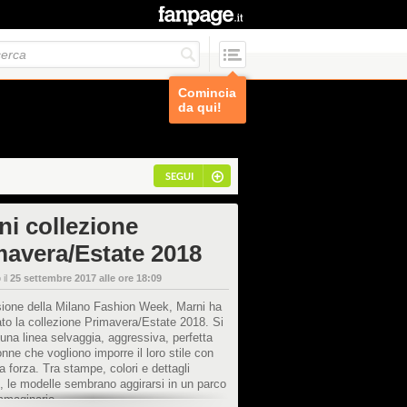
Comincia
da qui!
SEGUI
ni collezione
mavera/Estate 2018
 il
25 settembre 2017 alle ore 18:09
sione della Milano Fashion Week, Marni ha
to la collezione Primavera/Estate 2018. Si
i una linea selvaggia, aggressiva, perfetta
onne che vogliono imporre il loro stile con
a forza. Tra stampe, colori e dettagli
, le modelle sembrano aggirarsi in un parco
mmaginario.