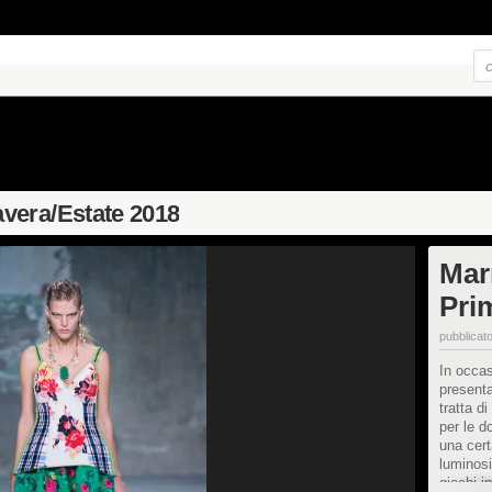
vera/Estate 2018
Mar
Pri
pubblicato
In occa
presenta
tratta d
per le d
una cert
luminosi
giochi i