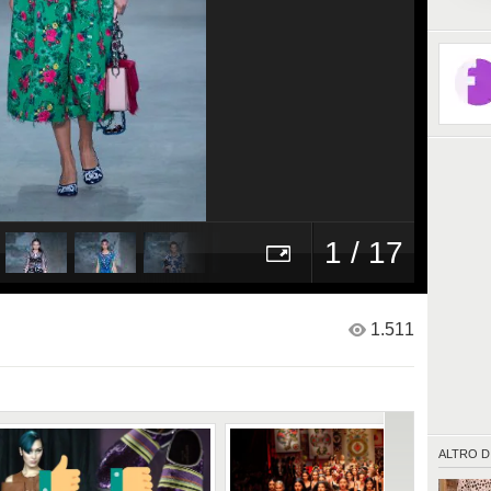
1 / 17
1.511
ALTRO D