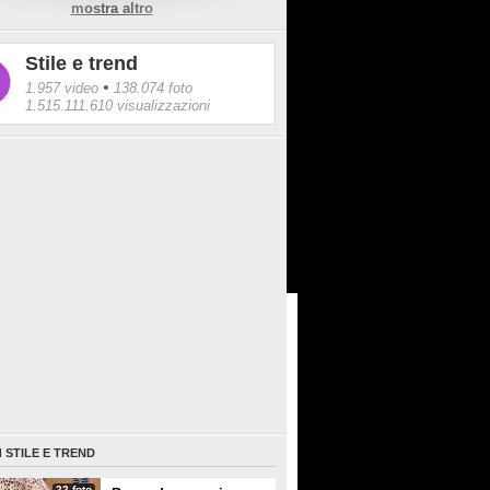
mostra altro
Stile e trend
•
1.957 video
138.074 foto
1.515.111.610 visualizzazioni
I
STILE E TREND
22 foto