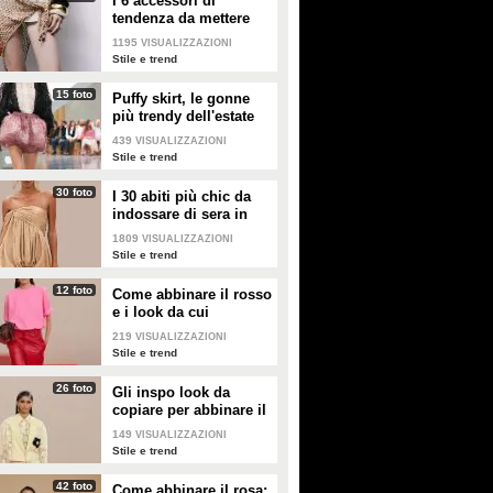
I 6 accessori di
caratterizzata da T-shirt,
tendenza da mettere
underwear, costumi e accessori
nella valigia dell'estate
personalizzati con i dolci pony
1195
VISUALIZZAZIONI
2026
dalla coda arcobaleno.
Stile e trend
15 foto
Puffy skirt, le gonne
più trendy dell'estate
2026 sono quelle a
439
VISUALIZZAZIONI
palloncino
Stile e trend
30 foto
I 30 abiti più chic da
indossare di sera in
estate
1809
VISUALIZZAZIONI
Stile e trend
12 foto
Come abbinare il rosso
e i look da cui
prendere ispirazione
219
VISUALIZZAZIONI
Stile e trend
26 foto
Gli inspo look da
copiare per abbinare il
giallo
149
VISUALIZZAZIONI
Stile e trend
42 foto
Come abbinare il rosa: