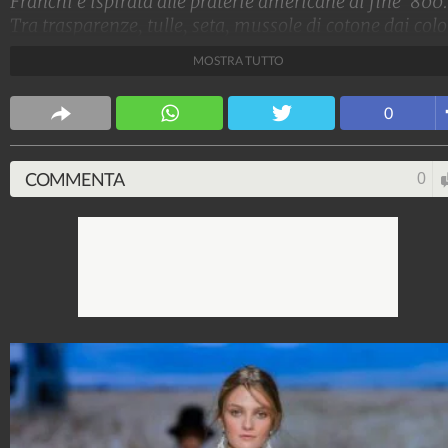
Franchi è ispirata alle praterie americane di fine '800.
Tra trasparenze, tulle, seta, mussole di cotone dai colo
pieni, richiami alla lingerie, la linea è perfetta per le
MOSTRA TUTTO
donne eteree che vogliono ritrovare il contatto con la
madre terra, coperte da abiti lunghi e raffinati.
0
Stile e trend
1.515.096.336
-
1.957 video
-
138.074 foto
COMMENTA
0