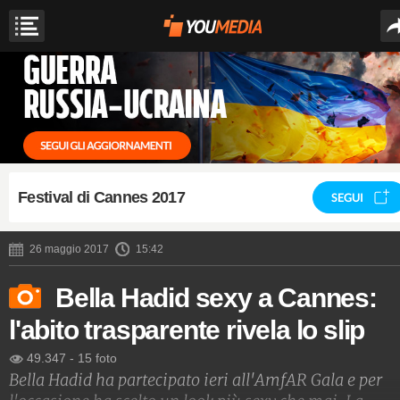
Festival di Cannes 2017
SEGUI
26 maggio 2017
15:42
Bella Hadid sexy a Cannes:
l'abito trasparente rivela lo slip
49.347
-
15 foto
Bella Hadid ha partecipato ieri all'AmfAR Gala e per