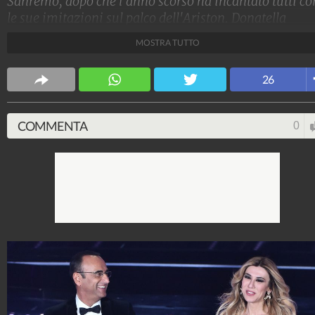
Sanremo, dopo che l'anno scorso ha incantato tutti co
le sue imitazioni sul palco dell'Ariston. Donatella
Versace, Carla Fracci, Belén Rodriguez: ecco quali son
MOSTRA TUTTO
state tutte le sue trasformazioni.
Stile e trend
26
1.515.060.611
-
1.957 video
-
138.069 foto
COMMENTA
0