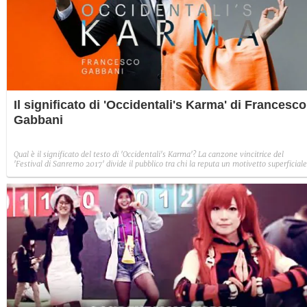
Il significato di 'Occidentali's Karma' di Francesco
Gabbani
Qual è il significato del testo di 'Occidentali's Karma'? La canzone vincitrice del
'Festival di Sanremo 2017' divide il pubblico tra chi la reputa un motivetto superficiale
e chi rintraccia nelle sue parole, un significato più profondo. Fabio Ilacqua, autore del
canzone insieme a Francesco e Filippo Gabbani e Luca Chiaravalli, ha svelato il
significato del brano, il senso della 'scimmia nuda' e come è nata l'idea di
accompagnare l'esibizione con un balletto.