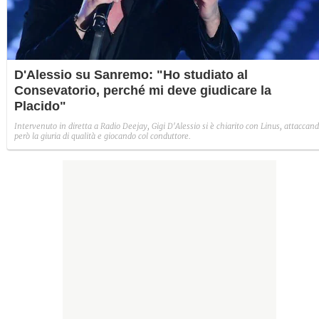
D'Alessio su Sanremo: "Ho studiato al
Consevatorio, perché mi deve giudicare la
Placido"
Intervenuto in diretta a Radio Deejay, Gigi D'Alessio si è chiarito con Linus, attaccan
però la giuria di qualità e giocando col conduttore.