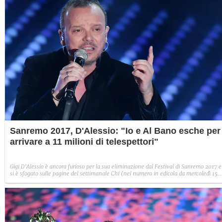
Sanremo 2017, D'Alessio: "Io e Al Bano esche per
arrivare a 11 milioni di telespettori"
Gigi D'Alessio è ancora furioso per la sua eliminazione dal Festival di Sanremo 2017 e
si è sfogato sulle pagine del settimanale Chi (nel numero in edicola da mercoledì 15
febbraio). Stando alle sue parole, lui e Al Bano sarebbero serviti da esche per
alimentare gli ascolti e Fiorella Mannoia sarebbe, invece, 'partita già protetta' dalla
giuria di qualità.