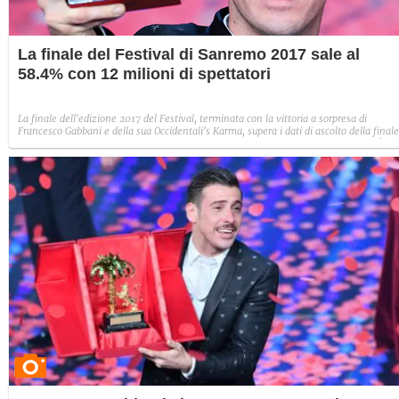
La finale del Festival di Sanremo 2017 sale al
58.4% con 12 milioni di spettatori
La finale dell'edizione 2017 del Festival, terminata con la vittoria a sorpresa di
Francesco Gabbani e della sua Occidentali's Karma, supera i dati di ascolto della finale
dello scorso anno e tocca quota 12 milioni di spettatori con uno share del 58.4%. È la
migliore finale del triennio diretto e condotto da Carlo Conti.