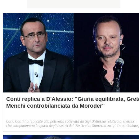
Conti replica a D'Alessio: "Giuria equilibrata, Gret
Menchi controbilanciata da Moroder"
Carlo Conti ha replicato alla polemica sollevata da Gigi D'Alessio relativa ai membri
che componevano la giuria degli esperti del 'Festival di Sanremo 2017'. In particolare,
l'artista ha sottolineato la scarsa competenza musicale di Greta Menchi. Il
presentatore della kermesse canora ha difeso la sua scelta, spiegando che la YouTube
era controbilanciata da Moroder, Rita Pavone e Andrea Morricone.