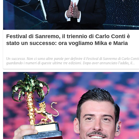
Festival di Sanremo, il triennio di Carlo Conti è
stato un successo: ora vogliamo Mika e Maria
Un successo. Non ci sono altre parole per definire il Festival di Sanremo di Carlo Conti
guardando i numeri di queste ultime tre edizioni. Dopo aver annunciato l'addio, il
conduttore fiorentino lascia un Sanremo rilanciato e più forte nel brand. Chi ci sarà
dopo di lui? Mika più un'eventuale conferma di Maria De Filippi potrebbe essere la
soluzione giusta.