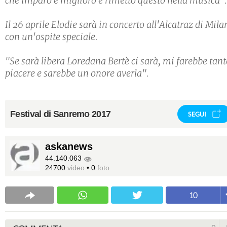
che imparo e miglioro e rimetto questo nella musica".
Il 26 aprile Elodie sarà in concerto all'Alcatraz di Mila
con un'ospite speciale.
"Se sarà libera Loredana Bertè ci sarà, mi farebbe tan
piacere e sarebbe un onore averla".
Festival di Sanremo 2017
SEGUI
askanews
44.140.063
24700
video
•
0
foto
10