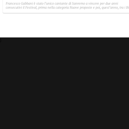
Francesco Gabbani è stato l'unico cantante di Sanremo a vincere per due anni
consecutivi il Festival, prima nella categoria Nuove proposte e poi, quest'anno, tra i B
con "Occidentali's Karma".
)