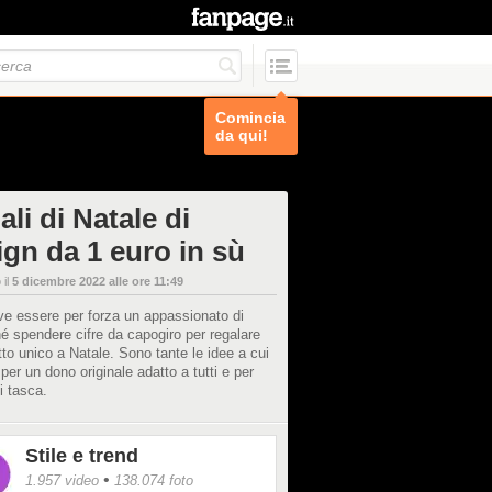
Comincia
da qui!
li di Natale di
ign da 1 euro in sù
 il
5 dicembre 2022 alle ore 11:49
e essere per forza un appassionato di
é spendere cifre da capogiro per regalare
to unico a Natale. Sono tante le idee a cui
i per un dono originale adatto a tutti e per
i tasca.
Stile e trend
•
1.957 video
138.074 foto