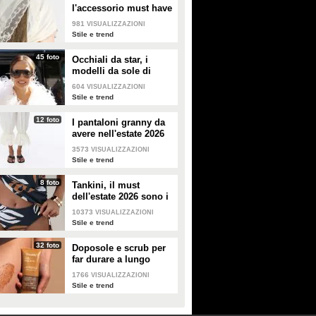
l'accessorio must have
dell'estate 2026: i
981
VISUALIZZAZIONI
modelli di tendenza
Stile e trend
45 foto
Occhiali da star, i
modelli da sole di
tendenza per l'estate
604
VISUALIZZAZIONI
2026
Stile e trend
12 foto
I pantaloni granny da
avere nell'estate 2026
3573
VISUALIZZAZIONI
Stile e trend
8 foto
Tankini, il must
dell'estate 2026 sono i
costumi con la canotta
10373
VISUALIZZAZIONI
Stile e trend
32 foto
Doposole e scrub per
far durare a lungo
l'abbronzatura in estate
1766
VISUALIZZAZIONI
Stile e trend