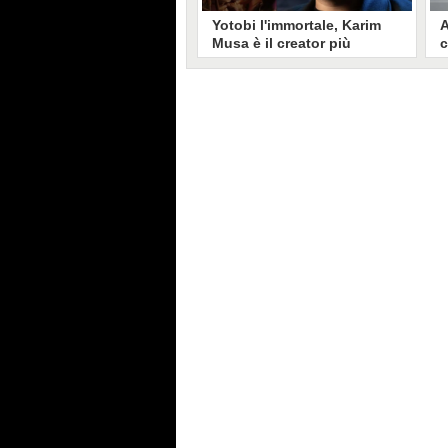
Yotobi l'immortale, Karim
A
Musa è il creator più
c
longevo in Italia: il suo
s
volto sui social da 20 anni
t
Aperto nel 2006, il canale di
A
Karim Musa, in arte Yotobi, è uno
y
dei più duraturi di tutta YouTube
s
Italia. Tra i pionieri della
u
professione di creator, Yotobi
r
continua ancora oggi ad essere un
l
punto di riferimento per la sua
d
fedele pur senza cedere alle
s
lusinghe del mainstream.
l