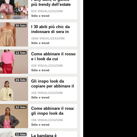
più trendy dell'estate
2026 sono quelle a
515
VISUALIZZAZIONI
palloncino
Stile e trend
30 foto
I 30 abiti più chic da
indossare di sera in
estate
1844
VISUALIZZAZIONI
Stile e trend
12 foto
Come abbinare il rosso
e i look da cui
prendere ispirazione
220
VISUALIZZAZIONI
Stile e trend
26 foto
Gli inspo look da
copiare per abbinare il
giallo
152
VISUALIZZAZIONI
Stile e trend
42 foto
Come abbinare il rosa:
gli inspo look da
copiare
156
VISUALIZZAZIONI
Stile e trend
11 foto
La bandana è