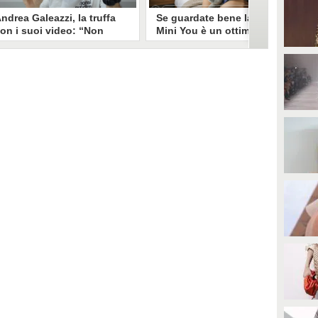
ndrea Galeazzi, la truffa
Se guardate bene la foto
on i suoi video: “Non
Mini You è un ottimo modo
ono io quello. Mi hanno
per regalare i dati
rasformato in deepfake”
all’intelligenza artificiale
ndrea Galeazzi è uno degli
Il nuovo trend su Instagram, Mini
outuber più importanti nel
You, in cui si pubblica una foto da
ettore delle recensioni. Negli
bambini e una attuale, è una vera
ltimi giorni un suo video è stato
e propria miniera d'oro per
ubato, processato con
l'intelligenza artificiale
'intelligenza artificiale ed è
generativa. Si stimano 40 milioni
iventato un deepfake che
di immagini condivise, che in
ponsorizza un'applicazione
questo momento potrebbero
egata al gioco d'azzardo.
essere "preda" di voraci algoritmi
per software di riconoscimento
facciale e altre app.