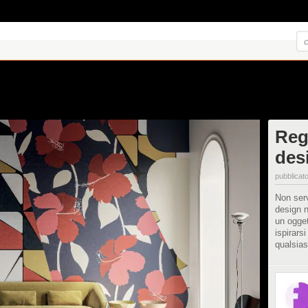
Rega
des
pubblicato
Non serv
design n
un ogget
ispirars
qualsias