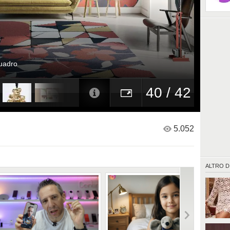
quadro
40 / 42
5.052
ALTRO D