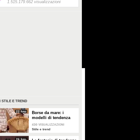
1.515.179.662 visualizzazioni
I
STILE E TREND
22 foto
Borse da mare: i
modelli di tendenza
per l'estate 2026
430
VISUALIZZAZIONI
Stile e trend
26 foto