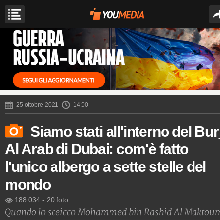
25 ottobre 2021
14:00
Siamo stati all'interno del Bur
Al Arab di Dubai: com'è fatto
l'unico albergo a sette stelle del
mondo
188.034
-
20 foto
Quando lo sceicco Mohammed bin Rashid Al Maktou