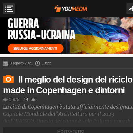
3 agosto 2021
13:22
Il meglio del design del riciclo
made in Copenhagen e dintorni
1.678
-
44 foto
La città di Copenhagen è stata ufficialmente designat
Capitale Mondiale dell'Architettura per il 2023
dall'UNESCO. Questa decisione è solo l'ultima nota di
qualifica verso una città in cui architettura, design e
MOSTRA TUTTO