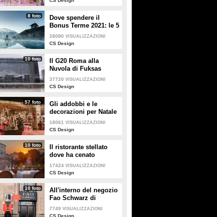
CS Design
8 foto
Dove spendere il
Bonus Terme 2021: le 5
migliori strutture
28080
VISUALIZZAZIONI
accreditate
CS Design
10 foto
Il G20 Roma alla
Nuvola di Fuksas
37720
VISUALIZZAZIONI
CS Design
57 foto
Gli addobbi e le
decorazioni per Natale
della Rinascente
18061
VISUALIZZAZIONI
CS Design
10 foto
Il ristorante stellato
dove ha cenato
Angelina Jolie a Roma
17424
VISUALIZZAZIONI
CS Design
10 foto
All'interno del negozio
Fao Schwarz di
Milano: il paradiso dei
7749
VISUALIZZAZIONI
giocattoli per grandi e
CS Design