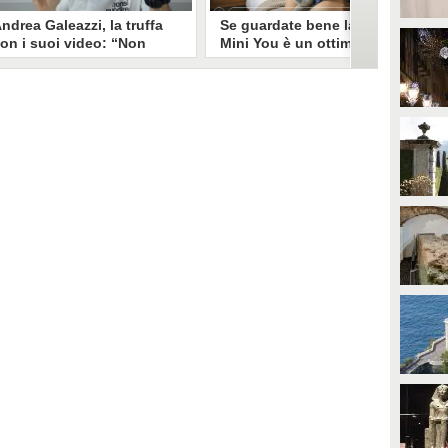
ndrea Galeazzi, la truffa
Se guardate bene la foto
on i suoi video: “Non
Mini You è un ottimo modo
ono io quello. Mi hanno
per regalare i dati
rasformato in deepfake”
all’intelligenza artificiale
ndrea Galeazzi è uno degli
Il nuovo trend su Instagram, Mini
outuber più importanti nel
You, in cui si pubblica una foto da
ettore delle recensioni. Negli
bambini e una attuale, è una vera
ltimi giorni un suo video è stato
e propria miniera d'oro per
ubato, processato con
l'intelligenza artificiale
'intelligenza artificiale ed è
generativa. Si stimano 40 milioni
iventato un deepfake che
di immagini condivise, che in
ponsorizza un'applicazione
questo momento potrebbero
egata al gioco d'azzardo.
essere "preda" di voraci algoritmi
per software di riconoscimento
facciale e altre app.