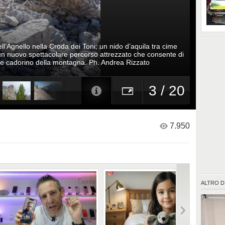
occhi, o
luoghi p
guida.
ell’Agnello nella Croda dei Toni; un nido d’aquila tra cime
 un nuovo spettacolare percorso attrezzato che consente di
te cadorino della montagna. Ph. Andrea Rizzato
3 / 20
7.950
ALTRO D