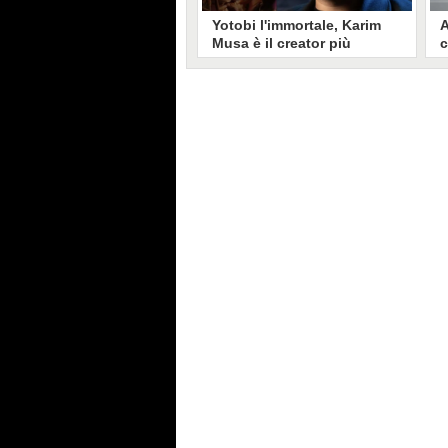
Yotobi l'immortale, Karim
A
Musa è il creator più
c
longevo in Italia: il suo
s
volto sui social da 20 anni
t
Aperto nel 2006, il canale di
A
Karim Musa, in arte Yotobi, è uno
y
dei più duraturi di tutta YouTube
s
Italia. Tra i pionieri della
u
professione di creator, Yotobi
r
continua ancora oggi ad essere un
l
punto di riferimento per la sua
d
fedele pur senza cedere alle
s
lusinghe del mainstream.
l