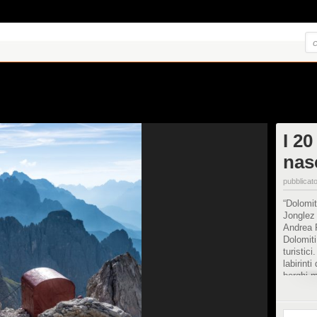
I 20
nas
pubblicato
“Dolomit
Jonglez 
Andrea R
Dolomiti
turistici
labirinti
borghi m
dei turc
guglia c
nani, gn