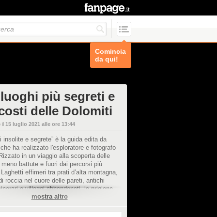
Comincia
da qui!
 luoghi più segreti e
costi delle Dolomiti
 il
15 luglio 2021 alle ore 13:44
i insolite e segrete” è la guida edita da
che ha realizzato l'esploratore e fotografo
izzato in un viaggio alla scoperta delle
 meno battute e fuori dai percorsi più
. Laghetti effimeri tra prati d’alta montagna,
 di roccia nel cuore delle pareti, antichi
inerari e villaggi abbandonati, la prigione
mostra altro
hi nelle Dolomiti, un lago proglaciale, una
he sfida tutte le leggi di gravità, vescovi,
omi e un elefante pietrificato con tanto di