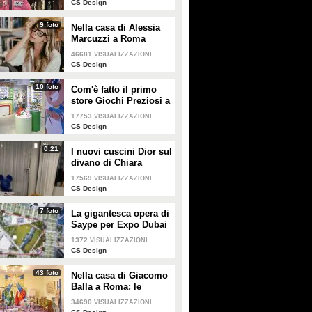
CS Design
9 foto
Nella casa di Alessia
Marcuzzi a Roma
46681
VISUALIZZAZIONI
CS Design
10 foto
Com'è fatto il primo
store Giochi Preziosi a
Milano
17753
VISUALIZZAZIONI
CS Design
0:21
I nuovi cuscini Dior sul
divano di Chiara
Ferragni e Fedez
17569
VISUALIZZAZIONI
CS Design
7 foto
La gigantesca opera di
Saype per Expo Dubai
2020 è un messaggio
1372
VISUALIZZAZIONI
di solidarietà per tutti i
CS Design
popoli
43 foto
Nella casa di Giacomo
Balla a Roma: le
camere più belle
34690
VISUALIZZAZIONI