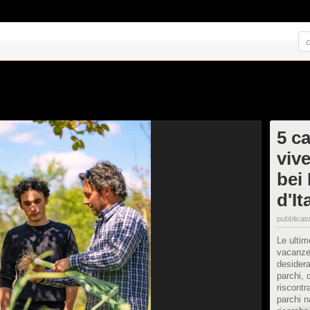
5 ca
viv
bei
d'It
pubblicato
Le ultim
vacanze
desidera
parchi, 
riscontr
parchi na