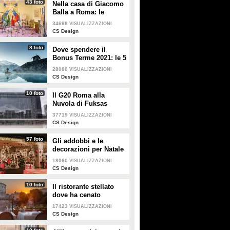
43 foto
Nella casa di Giacomo
Balla a Roma: le
camere più belle
34688
VISUALIZZAZIONI
CS Design
8 foto
Dove spendere il
Bonus Terme 2021: le 5
migliori strutture
28080
VISUALIZZAZIONI
accreditate
CS Design
10 foto
Il G20 Roma alla
Nuvola di Fuksas
37719
VISUALIZZAZIONI
CS Design
57 foto
Gli addobbi e le
decorazioni per Natale
della Rinascente
18060
VISUALIZZAZIONI
CS Design
10 foto
Il ristorante stellato
dove ha cenato
Angelina Jolie a Roma
17423
VISUALIZZAZIONI
CS Design