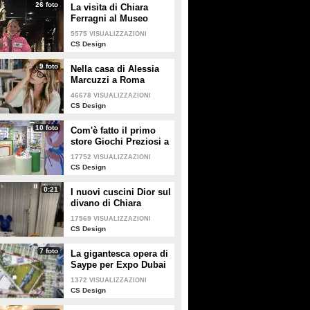
26 foto
La visita di Chiara
Ferragni al Museo
Egizio di Torino
5575
VISUALIZZAZIONI
CS Design
9 foto
Nella casa di Alessia
Marcuzzi a Roma
46678
VISUALIZZAZIONI
CS Design
10 foto
Com'è fatto il primo
store Giochi Preziosi a
Milano
17752
VISUALIZZAZIONI
CS Design
0:21
I nuovi cuscini Dior sul
divano di Chiara
Ferragni e Fedez
17569
VISUALIZZAZIONI
CS Design
7 foto
La gigantesca opera di
Saype per Expo Dubai
2020 è un messaggio
1372
VISUALIZZAZIONI
di solidarietà per tutti i
CS Design
popoli