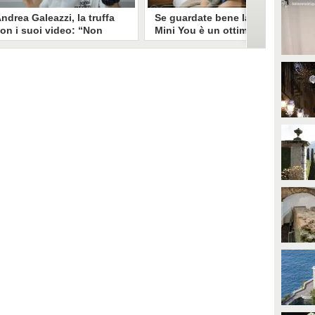
ndrea Galeazzi, la truffa
Se guardate bene la foto
on i suoi video: “Non
Mini You è un ottimo modo
ono io quello. Mi hanno
per regalare i dati
rasformato in deepfake”
all’intelligenza artificiale
ndrea Galeazzi è uno degli
Il nuovo trend su Instagram, Mini
outuber più importanti nel
You, in cui si pubblica una foto da
ettore delle recensioni. Negli
bambini e una attuale, è una vera
ltimi giorni un suo video è stato
e propria miniera d'oro per
ubato, processato con
l'intelligenza artificiale
'intelligenza artificiale ed è
generativa. Si stimano 40 milioni
iventato un deepfake che
di immagini condivise, che in
ponsorizza un'applicazione
questo momento potrebbero
egata al gioco d'azzardo.
essere "preda" di voraci algoritmi
per software di riconoscimento
facciale e altre app.