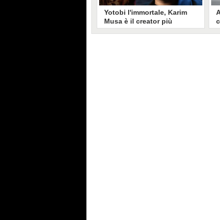
Yotobi l'immortale, Karim
A
Musa è il creator più
c
longevo in Italia: il suo
s
volto sui social da 20 anni
t
Aperto nel 2006, il canale di
A
Karim Musa, in arte Yotobi, è uno
y
dei più duraturi di tutta YouTube
s
Italia. Tra i pionieri della
u
professione di creator, Yotobi
r
continua ancora oggi ad essere un
l
punto di riferimento per la sua
d
fedele pur senza cedere alle
s
lusinghe del mainstream.
l