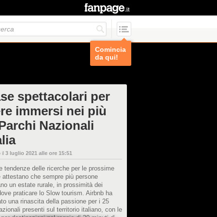
Comincia
da qui!
se spettacolari per
ere immersi nei più
 Parchi Nazionali
alia
 il
3 luglio 2021 alle ore 15:51
e tendenze delle ricerche per le prossime
 attestano che sempre più persone
no un estate rurale, in prossimità dei
dove praticare lo Slow tourism. Airbnb ha
ato una rinascita della passione per i 25
zionali presenti sul territorio italiano, con le