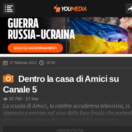
27 febbraio 2021
10:50
Dentro la casa di Amici su
Canale 5
33.780
-
17 foto
La scuola di Amici, la celebre accademia televisiva, si
appresta a entrare nel vivo della fase finale che porter
alla proclamazione del vincitore della ventesima
edizione del noto programma ideato, scritto e condott
MOSTRA TUTTO