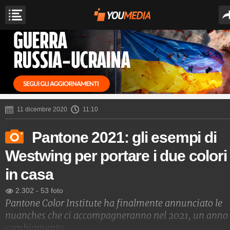
11 dicembre 2020
11:10
Pantone 2021: gli esempi di
Westwing per portare i due colori
in casa
2.302
-
53 foto
Pantone Color Institute ha finalmente annunciato le
nuanches che ci accompagneranno nel 2021, un anno 
cambiamento,