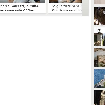
ndrea Galeazzi, la truffa
Se guardate bene la foto
on i suoi video: “Non
Mini You è un ottimo modo
ono io quello. Mi hanno
per regalare i dati
rasformato in deepfake”
all’intelligenza artificiale
ndrea Galeazzi è uno degli
Il nuovo trend su Instagram, Mini
outuber più importanti nel
You, in cui si pubblica una foto da
ettore delle recensioni. Negli
bambini e una attuale, è una vera
ltimi giorni un suo video è stato
e propria miniera d'oro per
ubato, processato con
l'intelligenza artificiale
'intelligenza artificiale ed è
generativa. Si stimano 40 milioni
iventato un deepfake che
di immagini condivise, che in
ponsorizza un'applicazione
questo momento potrebbero
egata al gioco d'azzardo.
essere "preda" di voraci algoritmi
per software di riconoscimento
facciale e altre app.