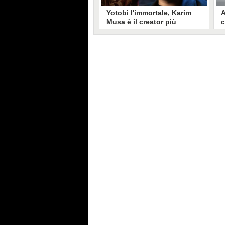
Yotobi l'immortale, Karim
A
Musa è il creator più
c
longevo in Italia: il suo
s
volto sui social da 20 anni
t
Aperto nel 2006, il canale di
A
Karim Musa, in arte Yotobi, è uno
y
dei più duraturi di tutta YouTube
s
Italia. Tra i pionieri della
u
professione di creator, Yotobi
r
continua ancora oggi ad essere un
l
punto di riferimento per la sua
d
fedele pur senza cedere alle
s
lusinghe del mainstream.
l