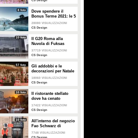
CS Design
8 foto
Dove spendere il
Bonus Terme 2021: le 5
migliori strutture
28080
VISUALIZZAZIONI
accreditate
CS Design
10 foto
Il G20 Roma alla
Nuvola di Fuksas
37719
VISUALIZZAZIONI
CS Design
57 foto
Gli addobbi e le
decorazioni per Natale
della Rinascente
18060
VISUALIZZAZIONI
CS Design
10 foto
Il ristorante stellato
dove ha cenato
Angelina Jolie a Roma
17422
VISUALIZZAZIONI
CS Design
10 foto
All'interno del negozio
Fao Schwarz di
Milano: il paradiso dei
7748
VISUALIZZAZIONI
giocattoli per grandi e
CS Design