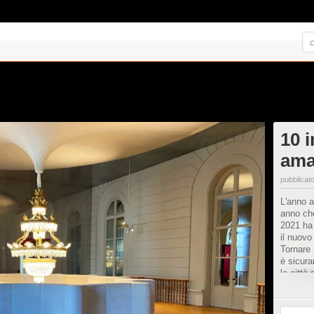
10 i
ama
pubblicato
L'anno 
anno che
2021 ha 
il nuovo 
Tornare 
è sicura
le città
della pan
programm
nonostan