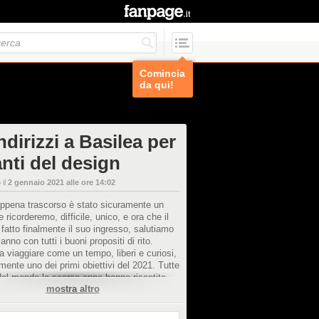
Comincia
da qui!
ndirizzi a Basilea per
nti del design
 il
2 gennaio 2021 alle ore 14:02
appena trascorso è stato sicuramente un
 ricorderemo, difficile, unico, e ora che il
fatto finalmente il suo ingresso, salutiamo
anno con tutti i buoni propositi di rito.
a viaggiare come un tempo, liberi e curiosi,
mente uno dei primi obiettivi del 2021. Tutte
 del mondo lo scorso anno hanno risentito
mostra altro
demia, in termini di flussi turistici, di
azione culturale, di vita. Eppure,
te le difficoltà vissute, non abbiamo perso