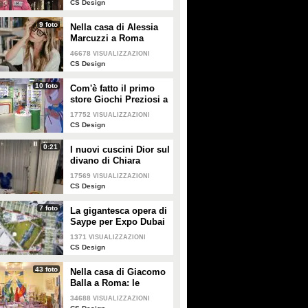
CS Design
9 foto
Nella casa di Alessia
Marcuzzi a Roma
46678
VISUALIZZAZIONI
CS Design
10 foto
Com'è fatto il primo
store Giochi Preziosi a
Milano
17752
VISUALIZZAZIONI
CS Design
0:21
I nuovi cuscini Dior sul
divano di Chiara
Ferragni e Fedez
17569
VISUALIZZAZIONI
CS Design
7 foto
La gigantesca opera di
Saype per Expo Dubai
2020 è un messaggio
1371
VISUALIZZAZIONI
di solidarietà per tutti i
CS Design
popoli
43 foto
Nella casa di Giacomo
Balla a Roma: le
camere più belle
34688
VISUALIZZAZIONI