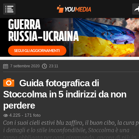
7 settembre 2020
23:11
Guida fotografica di
Stoccolma in 5 indirizzi da non
perdere
4.225
-
171 foto
Con i suoi cieli estivi blu zaffiro, il buon cibo, la cura 
i dettagli e lo stile inconfondibile, Stoccolma è una
tappa obbligata per ogni giramondo, ancora di più in