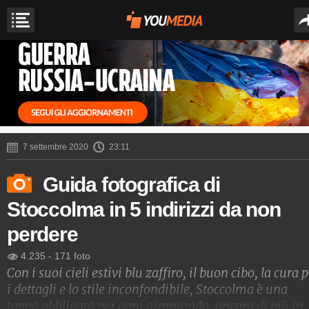
7 settembre 2020
23:11
Guida fotografica di
Stoccolma in 5 indirizzi da non
perdere
4.235
-
171 foto
Con i suoi cieli estivi blu zaffiro, il buon cibo, la cura 
i dettagli e lo stile inconfondibile, Stoccolma è una
tappa obbligata per ogni giramondo, ancora di più in