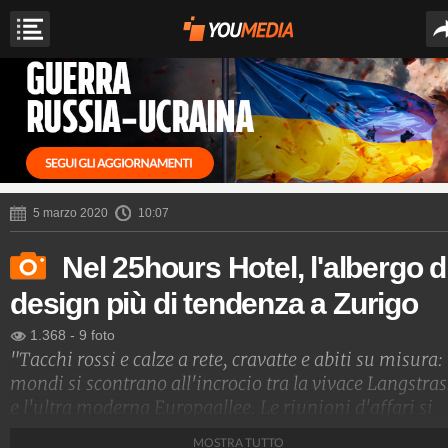
5 marzo 2020
10:07
Nel 25hours Hotel, l'albergo d
design più di tendenza a Zurigo
1.368
-
9 foto
"Tacchi rossi e calze a rete, cravatte e abiti su misura: 
mondi si scontrano all'incrocio tra la vivace Langstra
e l'ultra moderna Europaallee. Le riunioni d'affari si
svolgono durante il giorno e la sera le luci al neon
MOSTRA TUTTO