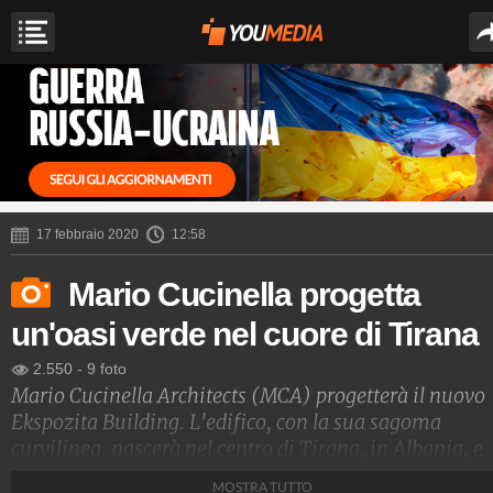
17 febbraio 2020
12:58
Mario Cucinella progetta
un'oasi verde nel cuore di Tirana
2.550
-
9 foto
Mario Cucinella Architects (MCA) progetterà il nuovo
Ekspozita Building. L'edifico, con la sua sagoma
curvilinea, nascerà nel centro di Tirana, in Albania, e
sarà completato entro il 2023. Il nuovo Ekspozita
MOSTRA TUTTO