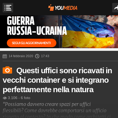
14 febbraio 2020
17:43
Questi uffici sono ricavati in
vecchi container e si integrano
perfettamente nella natura
3.106
-
6 foto
"Possiamo davvero creare spazi per uffici
flessibili? Come dovrebbe comportarsi un ufficio
rispetto al contesto? In che modo come architetti ci