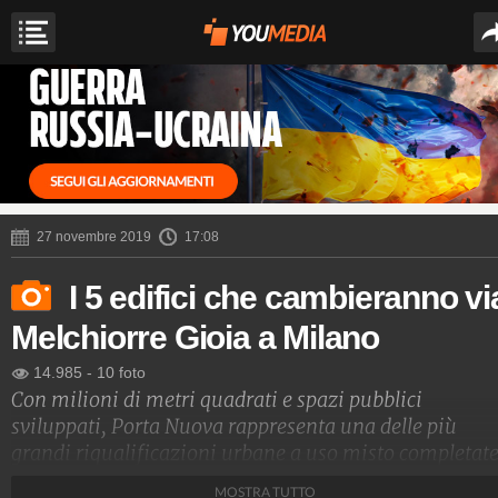
27 novembre 2019
17:08
I 5 edifici che cambieranno vi
Melchiorre Gioia a Milano
14.985
-
10 foto
Con milioni di metri quadrati e spazi pubblici
sviluppati, Porta Nuova rappresenta una delle più
grandi riqualificazioni urbane a uso misto completat
in Europa in un centro storico cittadino. Da anni la
MOSTRA TUTTO