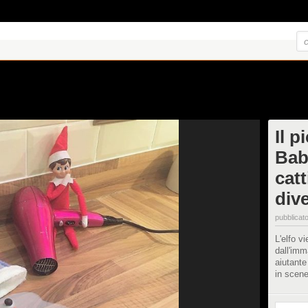
Il p
Bab
catt
div
pubblicato
L'elfo vi
dall'imm
aiutante
in scene