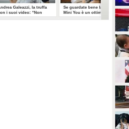
ndrea Galeazzi, la truffa
Se guardate bene la foto
on i suoi video: “Non
Mini You è un ottimo modo
ono io quello. Mi hanno
per regalare i dati
rasformato in deepfake”
all’intelligenza artificiale
ndrea Galeazzi è uno degli
Il nuovo trend su Instagram, Mini
outuber più importanti nel
You, in cui si pubblica una foto da
ettore delle recensioni. Negli
bambini e una attuale, è una vera
ltimi giorni un suo video è stato
e propria miniera d'oro per
ubato, processato con
l'intelligenza artificiale
'intelligenza artificiale ed è
generativa. Si stimano 40 milioni
iventato un deepfake che
di immagini condivise, che in
ponsorizza un'applicazione
questo momento potrebbero
egata al gioco d'azzardo.
essere "preda" di voraci algoritmi
per software di riconoscimento
facciale e altre app.