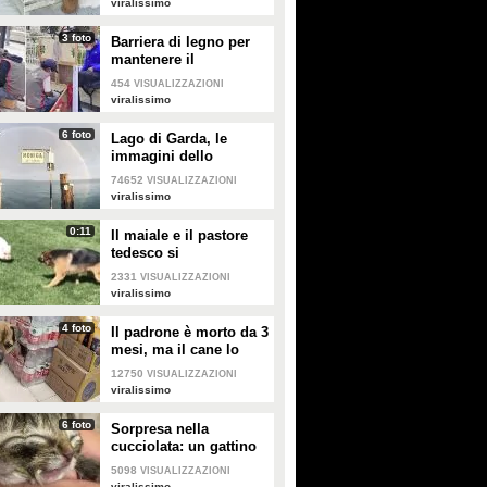
viralissimo
3 foto
Barriera di legno per
mantenere il
distanziamento
454
VISUALIZZAZIONI
sociale: anche i
viralissimo
lustrascarpe tornano al
lavoro
6 foto
Lago di Garda, le
immagini dello
spettacolare doppio
74652
VISUALIZZAZIONI
arcobaleno
viralissimo
0:11
Il maiale e il pastore
tedesco si
"affrontano": il loro
2331
VISUALIZZAZIONI
incontro è da non
viralissimo
perdere
4 foto
Il padrone è morto da 3
mesi, ma il cane lo
aspetta ancora fuori
12750
VISUALIZZAZIONI
l'ospedale
viralissimo
6 foto
Sorpresa nella
cucciolata: un gattino
nasce con due facce
5098
VISUALIZZAZIONI
viralissimo