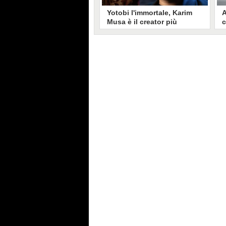
Yotobi l'immortale, Karim
A
Musa è il creator più
c
longevo in Italia: il suo
s
volto sui social da 20 anni
t
Aperto nel 2006, il canale di
A
Karim Musa, in arte Yotobi, è uno
y
dei più duraturi di tutta YouTube
s
Italia. Tra i pionieri della
u
professione di creator, Yotobi
r
continua ancora oggi ad essere un
l
punto di riferimento per la sua
d
fedele pur senza cedere alle
s
lusinghe del mainstream.
l