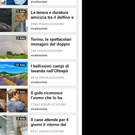
unico
viralissimo
5 foto
La tenera e duratura
amicizia tra il delfino e
il cane: quando si
2566
VISUALIZZAZIONI
vedono si baciano
viralissimo
2 foto
Torino, le spettacolari
immagini del doppio
arcobaleno dopo la
736
VISUALIZZAZIONI
tempesta
viralissimo
15 foto
I bellissimi campi di
lavanda nell'Oltrepò
pavese
9674
VISUALIZZAZIONI
viralissimo
5 foto
Il gufo riconosce
l'uomo che lo ha
salvato e lo abbraccia:
17843
VISUALIZZAZIONI
un gesto di
viralissimo
riconoscenza
bellissimo
4 foto
Il cane attende per 4
giorni il ritorno del
proprietario ma lui si è
6517
VISUALIZZAZIONI
suicidato