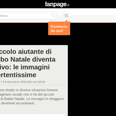
Comincia
da qui!
iccolo aiutante di
bo Natale diventa
ivo: le immagini
ertentissime
 il
14 dicembre 2018 alle ore 18:24
ene ritratto in diverse situazioni lontane
aginario usuale che si ha del piccolo
 di Babbo Natale. Le immagini lo ritraggono
 divertenti ed esilaranti.