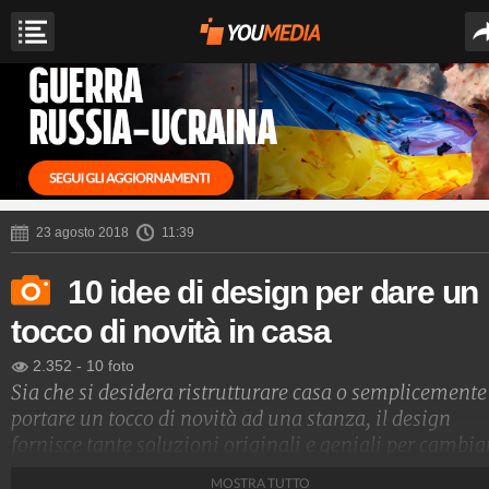
23 agosto 2018
11:39
10 idee di design per dare un
tocco di novità in casa
2.352
-
10 foto
Sia che si desidera ristrutturare casa o semplicemente
portare un tocco di novità ad una stanza, il design
fornisce tante soluzioni originali e geniali per cambia
Il desiderio di cambiamento è normale, soprattutto in
MOSTRA TUTTO