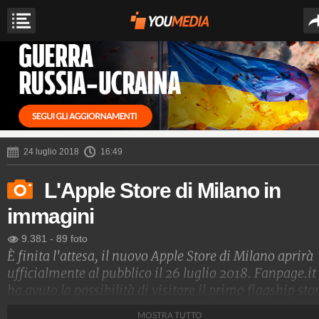
24 luglio 2018
16:49
L'Apple Store di Milano in
immagini
9.381
-
89 foto
È finita l'attesa, il nuovo Apple Store di Milano aprirà
ufficialmente al pubblico il 26 luglio 2018. Fanpage.it
ha avuto la possibilità di visitare il primo flagship sto
tutto dedicato alla Mela in Italia. Non si tratta del
MOSTRA TUTTO