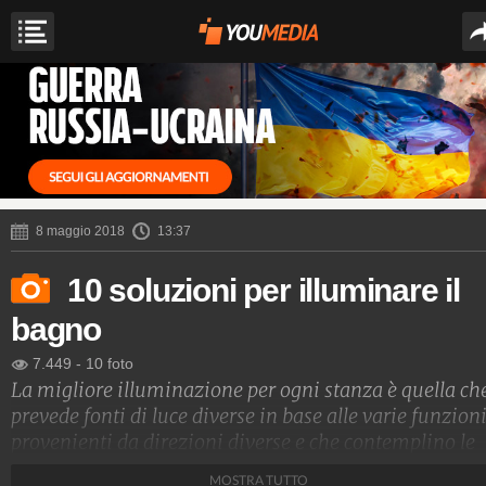
8 maggio 2018
13:37
10 soluzioni per illuminare il
bagno
7.449
-
10 foto
La migliore illuminazione per ogni stanza è quella ch
prevede fonti di luce diverse in base alle varie funzioni
provenienti da direzioni diverse e che contemplino le
migliori lampadine per quella stanza. In bagno si
MOSTRA TUTTO