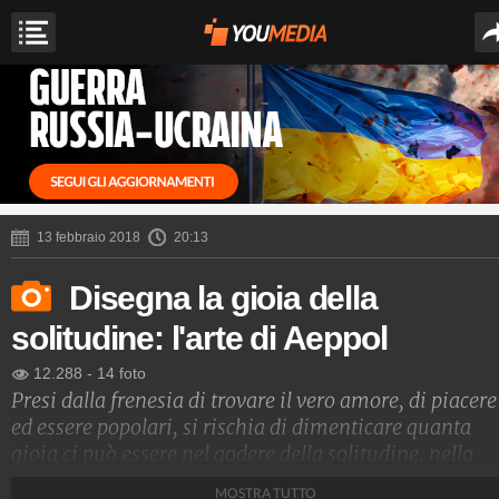
13 febbraio 2018
20:13
Disegna la gioia della
solitudine: l'arte di Aeppol
12.288
-
14 foto
Presi dalla frenesia di trovare il vero amore, di piacere
ed essere popolari, si rischia di dimenticare quanta
gioia ci può essere nel godere della solitudine, nello
stare a casa da soli, concedersi un bagno caldo dopo u
MOSTRA TUTTO