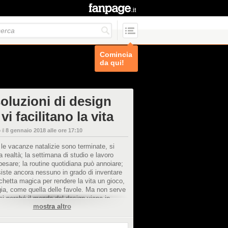
Comincia
da qui!
soluzioni di design
vi facilitano la vita
 il
8 gennaio 2018 alle ore 17:10
le vacanze natalizie sono terminate, si
la realtà; la settimana di studio e lavoro
 pesare; la routine quotidiana può annoiare;
iste ancora nessuno in grado di inventare
hetta magica per rendere la vita un gioco,
ia, come quella delle favole. Ma non serve
si perché il mondo del design viene in
mostra altro
 con tanti oggetti utili che possono
re la vostra vita. Da quando si è bambini
rremmo la bacchetta magica per realizzare