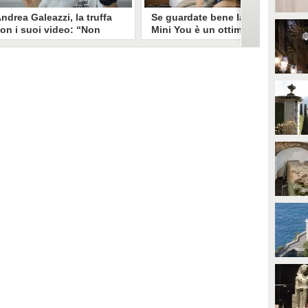
ndrea Galeazzi, la truffa
Se guardate bene la foto
on i suoi video: “Non
Mini You è un ottimo modo
ono io quello. Mi hanno
per regalare i dati
rasformato in deepfake”
all’intelligenza artificiale
ndrea Galeazzi è uno degli
Il nuovo trend su Instagram, Mini
outuber più importanti nel
You, in cui si pubblica una foto da
ettore delle recensioni. Negli
bambini e una attuale, è una vera
ltimi giorni un suo video è stato
e propria miniera d'oro per
ubato, processato con
l'intelligenza artificiale
'intelligenza artificiale ed è
generativa. Si stimano 40 milioni
iventato un deepfake che
di immagini condivise, che in
ponsorizza un'applicazione
questo momento potrebbero
egata al gioco d'azzardo.
essere "preda" di voraci algoritmi
per software di riconoscimento
facciale e altre app.