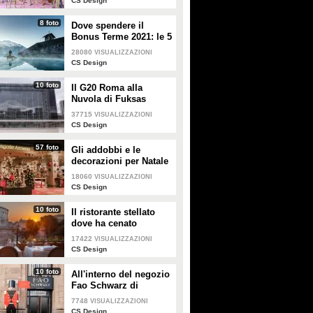
CS Design
8 foto
Dove spendere il
Bonus Terme 2021: le 5
migliori strutture
28080
VISUALIZZAZIONI
accreditate
CS Design
10 foto
Il G20 Roma alla
Nuvola di Fuksas
37715
VISUALIZZAZIONI
CS Design
57 foto
Gli addobbi e le
decorazioni per Natale
della Rinascente
18060
VISUALIZZAZIONI
CS Design
10 foto
Il ristorante stellato
dove ha cenato
Angelina Jolie a Roma
17422
VISUALIZZAZIONI
CS Design
10 foto
All'interno del negozio
Fao Schwarz di
Milano: il paradiso dei
7748
VISUALIZZAZIONI
giocattoli per grandi e
CS Design