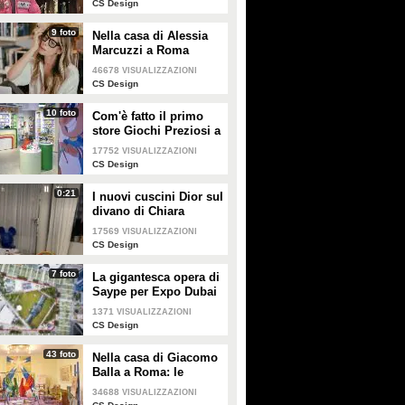
CS Design
9 foto
Nella casa di Alessia
Marcuzzi a Roma
46678
VISUALIZZAZIONI
CS Design
10 foto
Com'è fatto il primo
store Giochi Preziosi a
Milano
17752
VISUALIZZAZIONI
CS Design
0:21
I nuovi cuscini Dior sul
divano di Chiara
Ferragni e Fedez
17569
VISUALIZZAZIONI
CS Design
7 foto
La gigantesca opera di
Saype per Expo Dubai
2020 è un messaggio
1371
VISUALIZZAZIONI
di solidarietà per tutti i
CS Design
popoli
43 foto
Nella casa di Giacomo
Balla a Roma: le
camere più belle
34688
VISUALIZZAZIONI