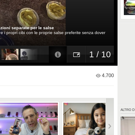
ogni nos
desideri
economic
vita di tu
ezioni separate per le salse
 i propri cibi con le proprie salse preferite senza dover
.
1 / 10
4.700
ALTRO D