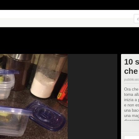
10 
che 
pubblicato
Ora che 
torna al
inizia a
e non es
una bacc
una mag
disperar
soccorso
migliora
tutti vo