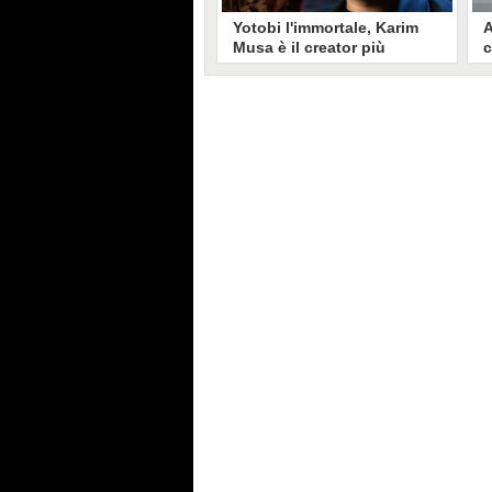
Yotobi l'immortale, Karim
A
Musa è il creator più
c
longevo in Italia: il suo
s
volto sui social da 20 anni
t
Aperto nel 2006, il canale di
A
Karim Musa, in arte Yotobi, è uno
y
dei più duraturi di tutta YouTube
s
Italia. Tra i pionieri della
u
professione di creator, Yotobi
r
continua ancora oggi ad essere un
l
punto di riferimento per la sua
d
fedele pur senza cedere alle
s
lusinghe del mainstream.
l