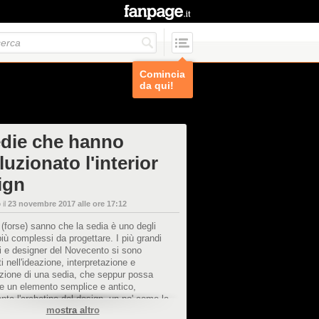
Comincia
da qui!
edie che hanno
luzionato l'interior
ign
 il
23 novembre 2017 alle ore 17:12
 (forse) sanno che la sedia è uno degli
più complessi da progettare. I più grandi
ti e designer del Novecento si sono
i nell'ideazione, interpretazione e
zione di una sedia, che seppur possa
e un elemento semplice e antico,
nta l'archetipo del design, un po' come la
mostra altro
architettura. Il Novecento è stato anche il