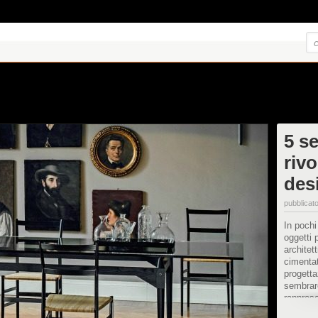
5 s
rivo
des
pubblicato
In pochi
oggetti 
architet
cimentat
progetta
sembrar
rapprese
casa in 