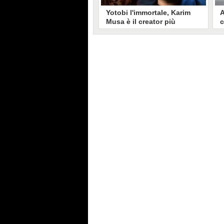
Yotobi l'immortale, Karim
A
Musa è il creator più
c
longevo in Italia: il suo
s
volto sui social da 20 anni
t
Aperto nel 2006, il canale di
A
Karim Musa, in arte Yotobi, è uno
y
dei più duraturi di tutta YouTube
s
Italia. Tra i pionieri della
u
professione di creator, Yotobi
r
continua ancora oggi ad essere un
l
punto di riferimento per la sua
d
fedele pur senza cedere alle
s
lusinghe del mainstream.
l