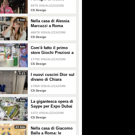
Egizio di Torino
5575
VISUALIZZAZIONI
CS Design
9 foto
Nella casa di Alessia
Marcuzzi a Roma
46678
VISUALIZZAZIONI
CS Design
10 foto
Com'è fatto il primo
store Giochi Preziosi a
Milano
17752
VISUALIZZAZIONI
CS Design
0:21
I nuovi cuscini Dior sul
divano di Chiara
Ferragni e Fedez
17569
VISUALIZZAZIONI
CS Design
7 foto
La gigantesca opera di
Saype per Expo Dubai
2020 è un messaggio
1372
VISUALIZZAZIONI
di solidarietà per tutti i
CS Design
popoli
43 foto
Nella casa di Giacomo
Balla a Roma: le