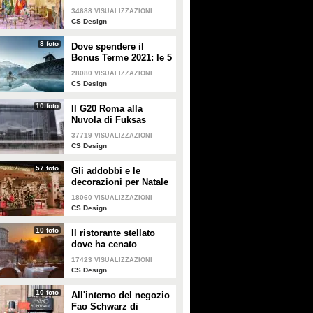
camere più belle
34688
VISUALIZZAZIONI
CS Design
8 foto
Dove spendere il
Bonus Terme 2021: le 5
migliori strutture
28080
VISUALIZZAZIONI
accreditate
CS Design
10 foto
Il G20 Roma alla
Nuvola di Fuksas
37719
VISUALIZZAZIONI
CS Design
57 foto
Gli addobbi e le
decorazioni per Natale
della Rinascente
18060
VISUALIZZAZIONI
CS Design
10 foto
Il ristorante stellato
dove ha cenato
Angelina Jolie a Roma
17423
VISUALIZZAZIONI
CS Design
10 foto
All'interno del negozio
Fao Schwarz di