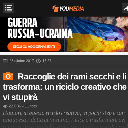
25 ottobre 2017
15:37
Raccoglie dei rami secchi e li
trasforma: un riciclo creativo che
vi stupirà
22.036
-
11 foto
L'autore di questo riciclo creativo, in pochi step e con
una spesa ridotta al minimo, riesce a trasformare dei
rami secchi in un bellissimo e originale pezzo di arred