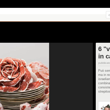
6 "v
in 
pubblicato
Può sem
ma in re
israelia
combinan
consiste
strepito