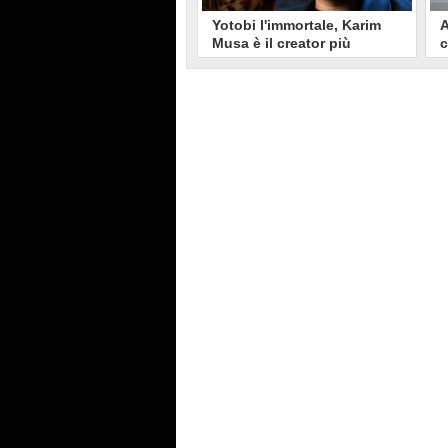
Yotobi l'immortale, Karim
A
Musa è il creator più
c
longevo in Italia: il suo
s
volto sui social da 20 anni
t
Aperto nel 2006, il canale di
A
Karim Musa, in arte Yotobi, è uno
y
dei più duraturi di tutta YouTube
s
Italia. Tra i pionieri della
u
professione di creator, Yotobi
r
continua ancora oggi ad essere un
l
punto di riferimento per la sua
d
fedele pur senza cedere alle
s
lusinghe del mainstream.
l