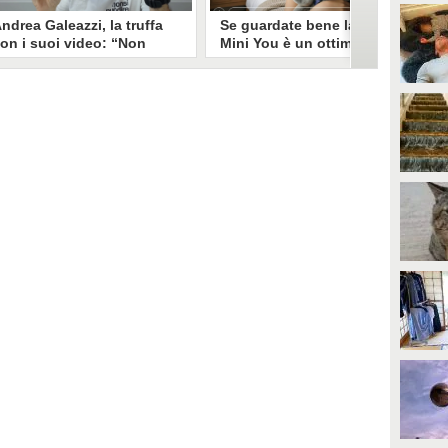
ndrea Galeazzi, la truffa
Se guardate bene la foto
on i suoi video: “Non
Mini You è un ottimo modo
ono io quello. Mi hanno
per regalare i dati
rasformato in deepfake”
all’intelligenza artificiale
ndrea Galeazzi è uno degli
Il nuovo trend su Instagram, Mini
outuber più importanti nel
You, in cui si pubblica una foto da
ettore delle recensioni. Negli
bambini e una attuale, è una vera
ltimi giorni un suo video è stato
e propria miniera d'oro per
ubato, processato con
l'intelligenza artificiale
'intelligenza artificiale ed è
generativa. Si stimano 40 milioni
iventato un deepfake che
di immagini condivise, che in
ponsorizza un'applicazione
questo momento potrebbero
egata al gioco d'azzardo.
essere "preda" di voraci algoritmi
per software di riconoscimento
facciale e altre app.