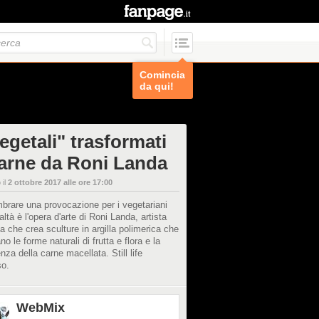
Comincia
da qui!
egetali" trasformati
carne da Roni Landa
 il
2 ottobre 2017 alle ore 17:00
brare una provocazione per i vegetariani
altà è l'opera d'arte di Roni Landa, artista
na che crea sculture in argilla polimerica che
o le forme naturali di frutta e flora e la
nza della carne macellata. Still life
so.
WebMix