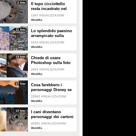
2 foto
Il topo cicciottello
resta incastrato nel
tombino: i vigili del
1367
VISUALIZZAZIONI
fuoco lo salvano
WebMix
11 foto
Lo splendido paesino
arrampicato sulla
collina: il panorama
1510
VISUALIZZAZIONI
sembra un presepe
WebMix
19 foto
Chiede di usare
Photoshop sulla foto
del marito: i risultati
2923
VISUALIZZAZIONI
sono esilaranti
WebMix
17 foto
Cosa farebbero i
personaggi Disney se
visitassero Napoli
22562
VISUALIZZAZIONI
WebMix
10 foto
I cani diventano
personaggi dei cartoni
con questo filtro di
20391
VISUALIZZAZIONI
Snapchat
WebMix