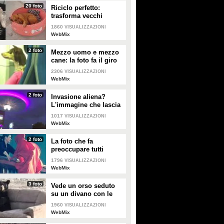
20 foto
Riciclo perfetto:
trasforma vecchi
pneumatici in cuccette
1860
VISUALIZZAZIONI
per cani
WebMix
2 foto
Mezzo uomo e mezzo
cane: la foto fa il giro
del web
2306
VISUALIZZAZIONI
WebMix
2 foto
Invasione aliena?
L'immagine che lascia
a bocca aperta
1017
VISUALIZZAZIONI
WebMix
2 foto
La foto che fa
preoccupare tutti
1796
VISUALIZZAZIONI
WebMix
3 foto
Vede un orso seduto
su un divano con le
zampe incrociate:
1960
VISUALIZZAZIONI
ferma l'auto per fare
WebMix
delle foto