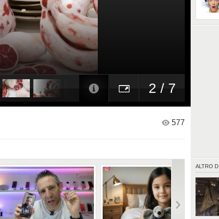
2 / 7
577
ALTRO D