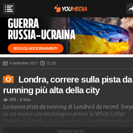
6 settembre 2017
11:20
Londra, correre sulla pista da
running più alta della city
388
-
6 foto
La nuova pista da running di Londra è da record. Sorg
su un nuovo sito tecnologico presso la White Collar
Factory di Londra, di 293.000 mq, che comprende sei
edifici composti da studi, laboratori, appartamenti,
MOSTRA TUTTO