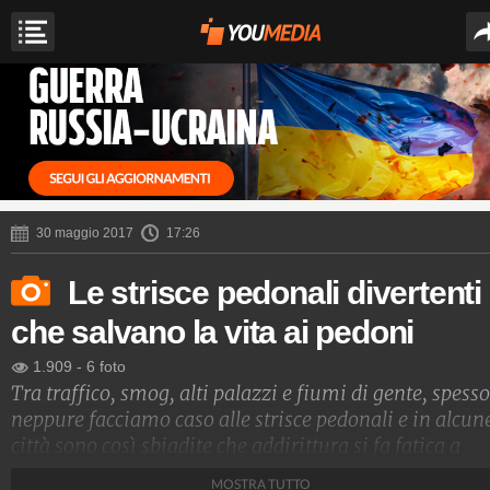
30 maggio 2017
17:26
Le strisce pedonali divertenti
che salvano la vita ai pedoni
1.909
-
6 foto
Tra traffico, smog, alti palazzi e fiumi di gente, spesso
neppure facciamo caso alle strisce pedonali e in alcun
città sono così sbiadite che addirittura si fa fatica a
vederle. Ma a Rotterdam un incrocio stradale è
MOSTRA TUTTO