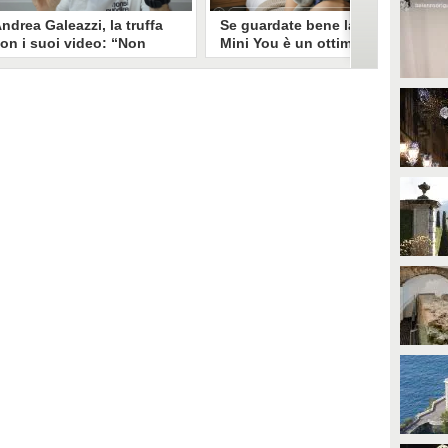
ndrea Galeazzi, la truffa
Se guardate bene la foto
on i suoi video: “Non
Mini You è un ottimo modo
ono io quello. Mi hanno
per regalare i dati
rasformato in deepfake”
all’intelligenza artificiale
ndrea Galeazzi è uno degli
Il nuovo trend su Instagram, Mini
outuber più importanti nel
You, in cui si pubblica una foto da
ettore delle recensioni. Negli
bambini e una attuale, è una vera
ltimi giorni un suo video è stato
e propria miniera d'oro per
ubato, processato con
l'intelligenza artificiale
'intelligenza artificiale ed è
generativa. Si stimano 40 milioni
iventato un deepfake che
di immagini condivise, che in
ponsorizza un'applicazione
questo momento potrebbero
egata al gioco d'azzardo.
essere "preda" di voraci algoritmi
per software di riconoscimento
facciale e altre app.