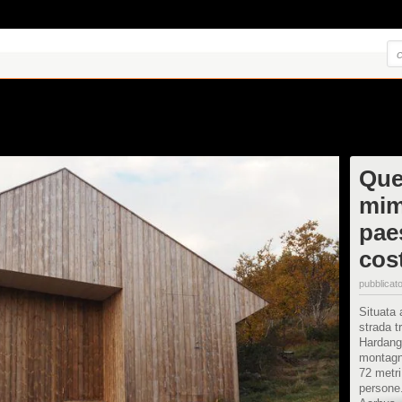
Que
mim
pae
cost
pubblicato
Situata 
strada t
Hardange
montagn
72 metri
persone.