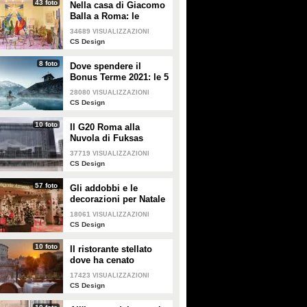
43 foto
Nella casa di Giacomo
Balla a Roma: le
camere più belle
34689
VISUALIZZAZIONI
CS Design
8 foto
Dove spendere il
Bonus Terme 2021: le 5
migliori strutture
28080
VISUALIZZAZIONI
accreditate
CS Design
10 foto
Il G20 Roma alla
Nuvola di Fuksas
37719
VISUALIZZAZIONI
CS Design
57 foto
Gli addobbi e le
decorazioni per Natale
della Rinascente
18061
VISUALIZZAZIONI
CS Design
10 foto
Il ristorante stellato
dove ha cenato
Angelina Jolie a Roma
17423
VISUALIZZAZIONI
CS Design