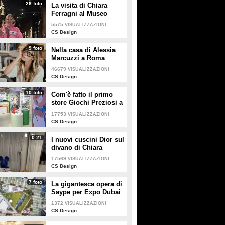
26 foto
La visita di Chiara
Ferragni al Museo
Egizio di Torino
5575
VISUALIZZAZIONI
CS Design
9 foto
Nella casa di Alessia
Marcuzzi a Roma
46679
VISUALIZZAZIONI
CS Design
10 foto
Com'è fatto il primo
store Giochi Preziosi a
Milano
17753
VISUALIZZAZIONI
CS Design
0:21
I nuovi cuscini Dior sul
divano di Chiara
Ferragni e Fedez
17569
VISUALIZZAZIONI
CS Design
7 foto
La gigantesca opera di
Saype per Expo Dubai
2020 è un messaggio
1372
VISUALIZZAZIONI
di solidarietà per tutti i
CS Design
popoli