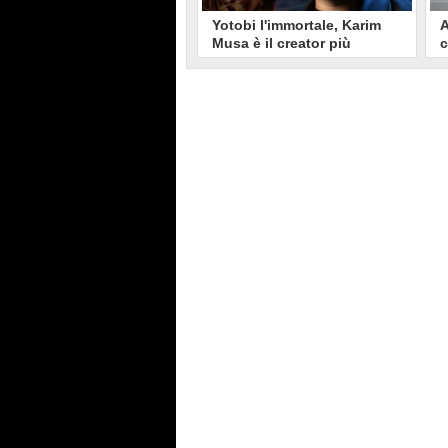
Yotobi l'immortale, Karim
A
Musa è il creator più
c
longevo in Italia: il suo
s
volto sui social da 20 anni
t
Aperto nel 2006, il canale di
A
Karim Musa, in arte Yotobi, è uno
y
dei più duraturi di tutta YouTube
s
Italia. Tra i pionieri della
u
professione di creator, Yotobi
r
continua ancora oggi ad essere un
l
punto di riferimento per la sua
d
fedele pur senza cedere alle
s
lusinghe del mainstream.
l