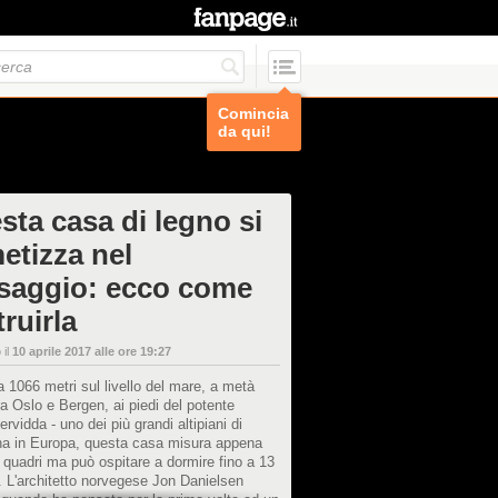
Comincia
da qui!
sta casa di legno si
etizza nel
saggio: ecco come
ruirla
 il
10 aprile 2017 alle ore 19:27
a 1066 metri sul livello del mare, a metà
ra Oslo e Bergen, ai piedi del potente
rvidda - uno dei più grandi altipiani di
a in Europa, questa casa misura appena
 quadri ma può ospitare a dormire fino a 13
 L'architetto norvegese Jon Danielsen