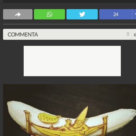
CS Design
63.619.214
-
171 video
-
5.817 foto
24
COMMENTA
0