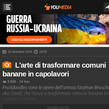
20 dicembre 2016
19:05
L'arte di trasformare comuni
banane in capolavori
3.506
-
19 foto
Fruitdoodles sono le opere dell'artista Stephan Brusch
aka iSteef, che riesce a trasformare comuni banane in
capolavori d'arte.
MOSTRA TUTTO