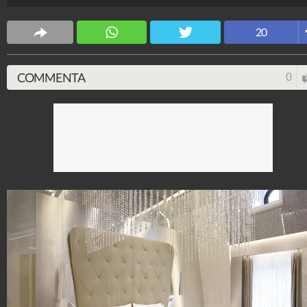
grande mai realizzata in Italia.
CS Design
20
63.618.817
-
171 video
-
5.817 foto
COMMENTA
0