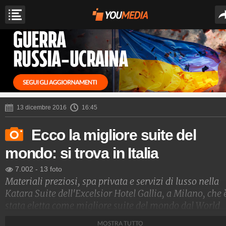
13 dicembre 2016
16:45
Ecco la migliore suite del
mondo: si trova in Italia
7.002
-
13 foto
Materiali preziosi, spa privata e servizi di lusso nella
Katara Suite dell'Excelsior Hotel Gallia, a Milano, che 
stata eletta come migliore suite del mondo dal World
Travel Awards ed è anche la camera d'albergo più
MOSTRA TUTTO