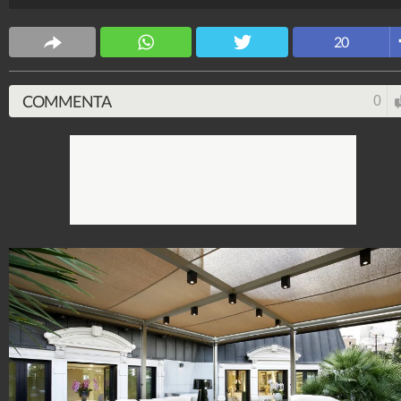
grande mai realizzata in Italia.
CS Design
20
63.620.778
-
171 video
-
5.817 foto
COMMENTA
0