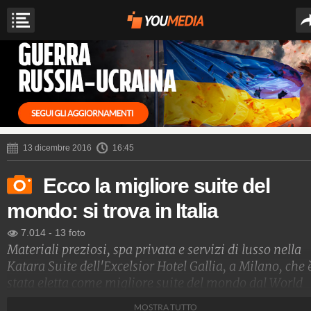
13 dicembre 2016
16:45
Ecco la migliore suite del
mondo: si trova in Italia
7.014
-
13 foto
Materiali preziosi, spa privata e servizi di lusso nella
Katara Suite dell'Excelsior Hotel Gallia, a Milano, che 
stata eletta come migliore suite del mondo dal World
Travel Awards ed è anche la camera d'albergo più
MOSTRA TUTTO