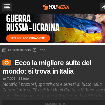
13 dicembre 2016
16:45
Ecco la migliore suite del
mondo: si trova in Italia
7.008
-
13 foto
Materiali preziosi, spa privata e servizi di lusso nella
Katara Suite dell'Excelsior Hotel Gallia, a Milano, che 
stata eletta come migliore suite del mondo dal World
Travel Awards ed è anche la camera d'albergo più
MOSTRA TUTTO