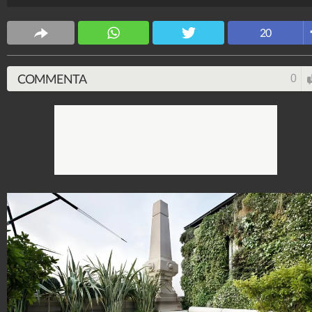
grande mai realizzata in Italia.
CS Design
20
63.619.160
-
171 video
-
5.817 foto
COMMENTA
0