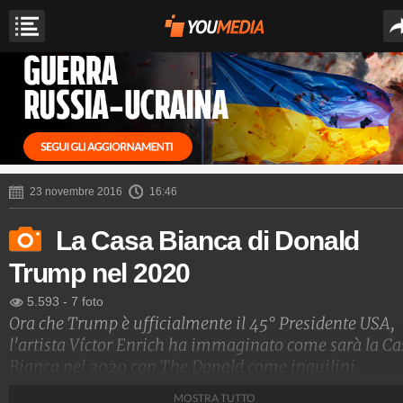
23 novembre 2016
16:46
La Casa Bianca di Donald
Trump nel 2020
5.593
-
7 foto
Ora che Trump è ufficialmente il 45° Presidente USA,
l'artista Víctor Enrich ha immaginato come sarà la Ca
Bianca nel 2020 con The Donald come inquilini.
MOSTRA TUTTO