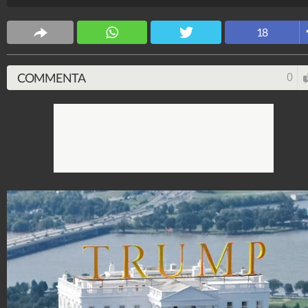
CS Design
63.617.016
-
171 video
-
5.817 foto
18
COMMENTA
0