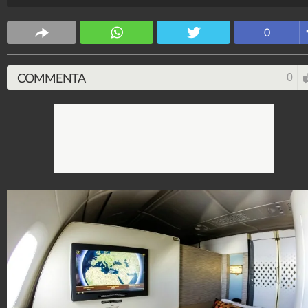
CS Design
0
63.620.778
-
171 video
-
5.817 foto
COMMENTA
0