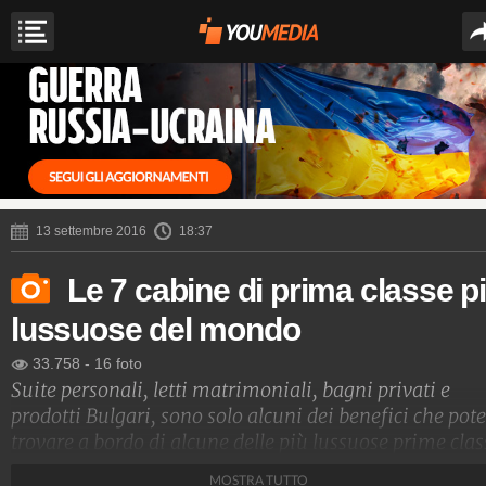
13 settembre 2016
18:37
Le 7 cabine di prima classe p
lussuose del mondo
33.758
-
16 foto
Suite personali, letti matrimoniali, bagni privati e
prodotti Bulgari, sono solo alcuni dei benefici che pote
trovare a bordo di alcune delle più lussuose prime clas
di aereo.
MOSTRA TUTTO