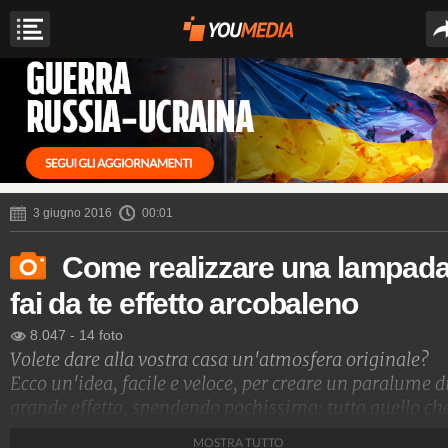
3 giugno 2016
00:01
Come realizzare una lampad
fai da te effetto arcobaleno
8.047
-
14 foto
Volete dare alla vostra casa un'atmosfera originale?
Ecco un'idea, facile e veloce, per creare un paralume d
grande effetto, spendendo pochissimo: tutto quello ch
vi serve è un paralume bianco completo di struttura,
MOSTRA TUTTO