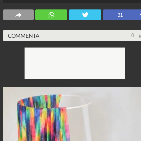
una pistola per colla a caldo, un righello, forbici, e
qualche nastro colorato a vostra scelta; il risultato fina
31
è davvero spettacolare.
Fonte:
http://www.instructables.com/id/Ribbon-
COMMENTA
0
Lampshade/
TuttoTutorial
109.231.880
-
2.141 video
-
2.748 foto