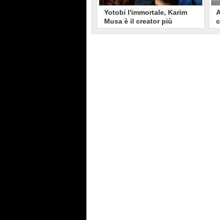
Yotobi l'immortale, Karim
A
Musa è il creator più
c
longevo in Italia: il suo
s
volto sui social da 20 anni
t
Aperto nel 2006, il canale di
A
Karim Musa, in arte Yotobi, è uno
y
dei più duraturi di tutta YouTube
s
Italia. Tra i pionieri della
u
professione di creator, Yotobi
r
continua ancora oggi ad essere un
l
punto di riferimento per la sua
d
fedele pur senza cedere alle
s
lusinghe del mainstream.
l