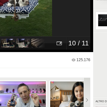
un'altal
soprattu
Fonte:
h
&utm_s
10 / 11
125.176
ALTRO D