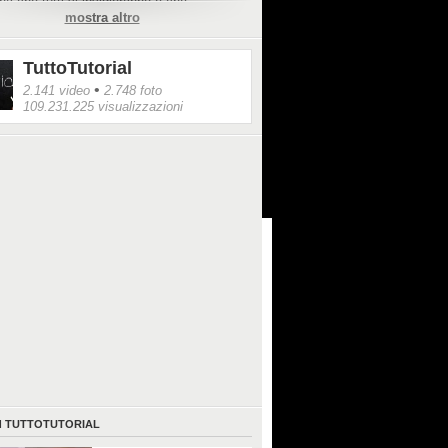
ena che tutti vi invidieranno e che
mostra altro
tto, non vedranno l'ora di testare.
ttp://imgur.com/a/vxyjB?
TuttoTutorial
ource=LTcom
•
2.141 video
2.748 foto
109.231.225 visualizzazioni
I
TUTTOTUTORIAL