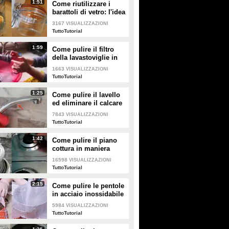
1:51
Come riutilizzare i
barattoli di vetro: l'idea
originale e natalizia
3167
VISUALIZZAZIONI
TuttoTutorial
1:59
Come pulire il filtro
della lavastoviglie in
maniera efficace
1663
VISUALIZZAZIONI
TuttoTutorial
1:25
Come pulire il lavello
ed eliminare il calcare
7843
VISUALIZZAZIONI
TuttoTutorial
1:42
Come pulire il piano
cottura in maniera
perfetta
16598
VISUALIZZAZIONI
TuttoTutorial
2:15
Come pulire le pentole
in acciaio inossidabile
5984
VISUALIZZAZIONI
TuttoTutorial