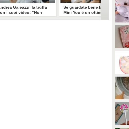
ndrea Galeazzi, la truffa
Se guardate bene la foto
on i suoi video: “Non
Mini You è un ottimo modo
ono io quello. Mi hanno
per regalare i dati
rasformato in deepfake”
all’intelligenza artificiale
ndrea Galeazzi è uno degli
Il nuovo trend su Instagram, Mini
outuber più importanti nel
You, in cui si pubblica una foto da
ettore delle recensioni. Negli
bambini e una attuale, è una vera
ltimi giorni un suo video è stato
e propria miniera d'oro per
ubato, processato con
l'intelligenza artificiale
'intelligenza artificiale ed è
generativa. Si stimano 40 milioni
iventato un deepfake che
di immagini condivise, che in
ponsorizza un'applicazione
questo momento potrebbero
egata al gioco d'azzardo.
essere "preda" di voraci algoritmi
per software di riconoscimento
facciale e altre app.