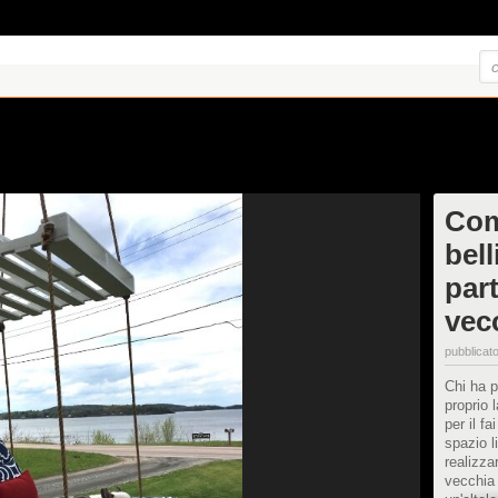
Com
bell
par
vec
pubblicato
Chi ha p
proprio 
per il f
spazio l
realizza
vecchia 