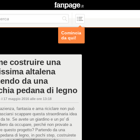
Comincia
da qui!
e costruire una
issima altalena
tendo da una
chia pedana di legno
 il
17 maggio 2016 alle ore 13:18
azienza, fantasia e ama riciclare non può
lasciarsi scappare questa straordinaria idea
ai da te. Se avete un giardino e un po' di
ibero da occupare, perché non provate a
re questo progetto? Partendo da una
pedana di legno, in pochi step, costruirete