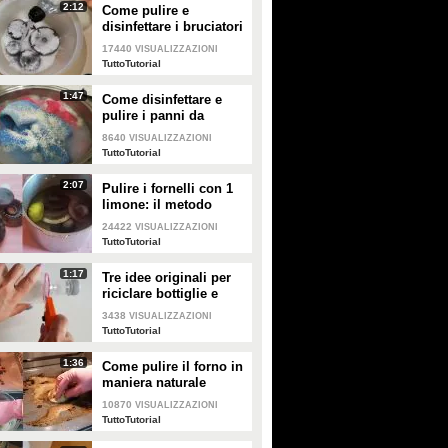
2:12
Come pulire e
disinfettare i bruciatori
del piano cottura
17440
VISUALIZZAZIONI
TuttoTutorial
1:47
Come disinfettare e
pulire i panni da
cucina
8640
VISUALIZZAZIONI
TuttoTutorial
2:07
Pulire i fornelli con 1
limone: il metodo
naturale ed efficace
24422
VISUALIZZAZIONI
TuttoTutorial
1:17
Tre idee originali per
riciclare bottiglie e
contenitori di plastica
3438
VISUALIZZAZIONI
TuttoTutorial
1:36
Come pulire il forno in
maniera naturale
10870
VISUALIZZAZIONI
TuttoTutorial