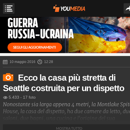
10 maggio 2016
12:28
Ecco la casa più stretta di
Seattle costruita per un dispetto
5.433
-
17 foto
Nonostante sia larga appena 4 metri, la Montlake Spit
House, la casa del dispetto, ha due camere da letto, du
saloni, due bagni, una cucina e l'origine del sua
costruzione è davvero particolare.
MOSTRA TUTTO