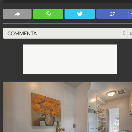
CS Design
27
63.621.158
-
171 video
-
5.817 foto
COMMENTA
0