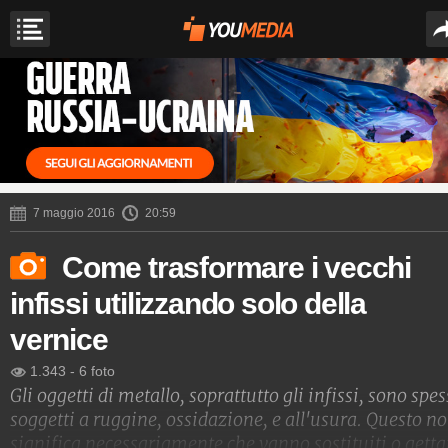
7 maggio 2016
20:59
Come trasformare i vecchi
infissi utilizzando solo della
vernice
1.343
-
6 foto
Gli oggetti di metallo, soprattutto gli infissi, sono spe
soggetti a ruggine, ossidazione, e all'usura. Questo n
significa necessariamente che vanno sostituiti o getta