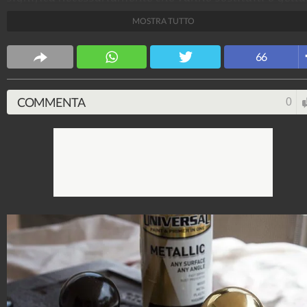
via. La soluzione è dare una mano di vernice e una vol
MOSTRA TUTTO
finito stenterete a credere ai vostri occhi!
TuttoTutorial
66
109.231.406
-
2.141 video
-
2.748 foto
COMMENTA
0