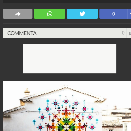
CS Design
0
63.619.909
-
171 video
-
5.817 foto
COMMENTA
0