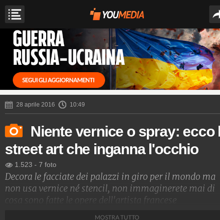
28 aprile 2016
10:49
Niente vernice o spray: ecco 
street art che inganna l'occhio
1.523
-
7 foto
Decora le facciate dei palazzi in giro per il mondo ma
non usa vernice né stencil, non immaginerete mai di
cosa sono fatte le opere dell'artista francese
Mademoiselle Maurice.
MOSTRA TUTTO