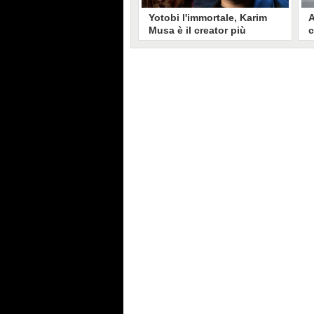
Yotobi l'immortale, Karim
A
Musa è il creator più
c
longevo in Italia: il suo
s
volto sui social da 20 anni
t
Aperto nel 2006, il canale di
A
Karim Musa, in arte Yotobi, è uno
y
dei più duraturi di tutta YouTube
s
Italia. Tra i pionieri della
u
professione di creator, Yotobi
r
continua ancora oggi ad essere un
l
punto di riferimento per la sua
d
fedele pur senza cedere alle
s
lusinghe del mainstream.
l