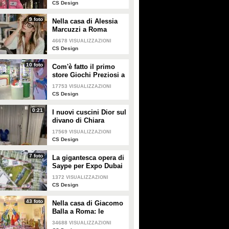
CS Design
9 foto
Nella casa di Alessia
Marcuzzi a Roma
46678
VISUALIZZAZIONI
CS Design
10 foto
Com'è fatto il primo
store Giochi Preziosi a
Milano
17753
VISUALIZZAZIONI
CS Design
0:21
I nuovi cuscini Dior sul
divano di Chiara
Ferragni e Fedez
17569
VISUALIZZAZIONI
CS Design
7 foto
La gigantesca opera di
Saype per Expo Dubai
2020 è un messaggio
1372
VISUALIZZAZIONI
di solidarietà per tutti i
CS Design
popoli
43 foto
Nella casa di Giacomo
Balla a Roma: le
camere più belle
34688
VISUALIZZAZIONI