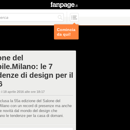
Comincia
da qui!
one del
ile.Milano: le 7
enze di design per il
6
 il
18 aprile 2016 alle ore 18:17
nclusa la 55a edizione del Salone del
Milano con un record di presenze ma anche
e novità dal mondo del design che
ano le tendenze per la casa di domani.