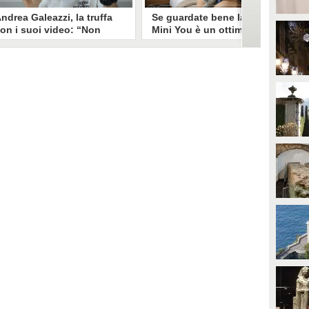
ndrea Galeazzi, la truffa
Se guardate bene la foto
on i suoi video: “Non
Mini You è un ottimo modo
ono io quello. Mi hanno
per regalare i dati
rasformato in deepfake”
all’intelligenza artificiale
ndrea Galeazzi è uno degli
Il nuovo trend su Instagram, Mini
outuber più importanti nel
You, in cui si pubblica una foto da
ettore delle recensioni. Negli
bambini e una attuale, è una vera
ltimi giorni un suo video è stato
e propria miniera d'oro per
ubato, processato con
l'intelligenza artificiale
'intelligenza artificiale ed è
generativa. Si stimano 40 milioni
iventato un deepfake che
di immagini condivise, che in
ponsorizza un'applicazione
questo momento potrebbero
egata al gioco d'azzardo.
essere "preda" di voraci algoritmi
per software di riconoscimento
facciale e altre app.