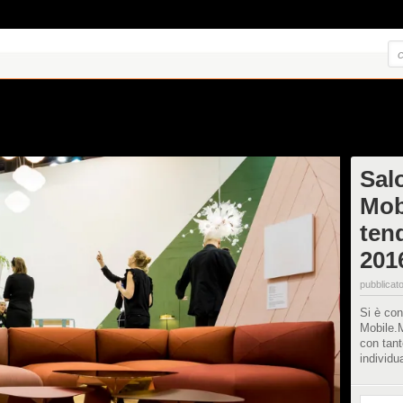
Sal
Mob
tend
201
pubblicato
Si è co
Mobile.
con tant
individu