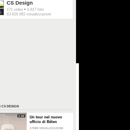
CS Design
•
171 video
5.817 foto
63.619.081 visualizzazioni
I
CS DESIGN
1:32
Un tour nel nuovo
ufficio di Bélen
Rodriguez
17088
VISUALIZZAZIONI