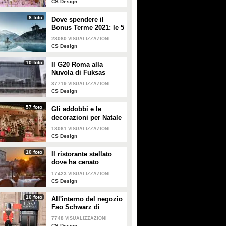
CS Design
8 foto
Dove spendere il
Bonus Terme 2021: le 5
migliori strutture
28080
VISUALIZZAZIONI
accreditate
CS Design
10 foto
Il G20 Roma alla
Nuvola di Fuksas
37719
VISUALIZZAZIONI
CS Design
57 foto
Gli addobbi e le
decorazioni per Natale
della Rinascente
18061
VISUALIZZAZIONI
CS Design
10 foto
Il ristorante stellato
dove ha cenato
Angelina Jolie a Roma
17423
VISUALIZZAZIONI
CS Design
10 foto
All'interno del negozio
Fao Schwarz di
Milano: il paradiso dei
7748
VISUALIZZAZIONI
giocattoli per grandi e
CS Design