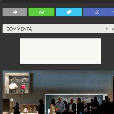
CS Design
26
63.621.983
-
171 video
-
5.817 foto
COMMENTA
0