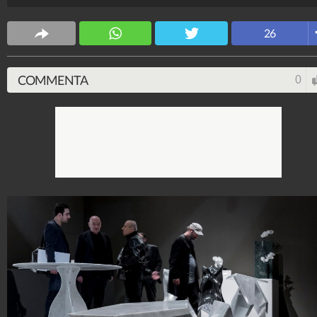
CS Design
26
63.620.830
-
171 video
-
5.817 foto
COMMENTA
0